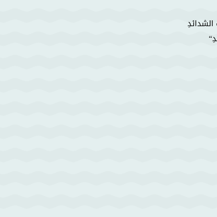
الشدائدِ
ِ