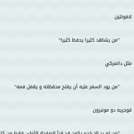
لافونتين
من يشاهد كثيرا يحفظ كثيرا
مثل دانمركي
من يود السفر عليه أن يفتح محفظته و يقفل فمه
فوجريه دو مونبرون
من لم ير إلا بلده يكون قد قرأ الصفحة الأولى فقط من كت