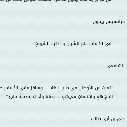
فرانسيس بيكون
في الأسفار علم للشبان و اختبار للشيوخ
الشافعي
تغربْ عن الأوطانِ في طلبِ العُلا … وسافرْ ففي الأسفارِ خ
تفرجُ همٍ واكتسابُ معيشةٍ … وعلمٌ وأدابٌ وصحبةُ ماجدِ
علي بن أبي طالب