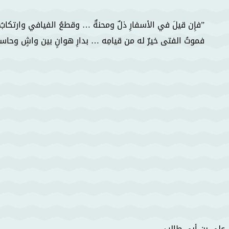
فإِن قيلَ في الأسفارِ ذلٌ ومحنةٌ … وقطعُ الفيافي وارتكابُ 
فموتُ الفتى خيرٌ له من قيامِه … بدارِ هوانٍ بين واشٍ وحاسد
علي بن أبي طالب