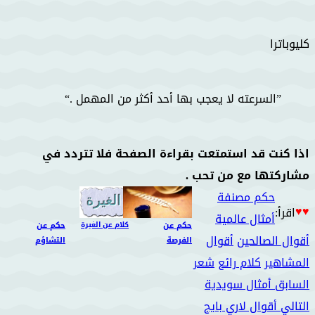
كليوباترا
السرعته لا يعجب بها أحد أكثر من المهمل .
اذا كنت قد استمتعت بقراءة الصفحة فلا تتردد في
مشاركتها مع من تحب .
حكم مصنفة
♥♥
اقرأ:
أمثال عالمية
حكم عن
كلام عن الغيرة
حكم عن
أقوال الصالحين
أقوال
الفرصة
التشاؤم
المشاهير
كلام رائع
شعر
السابق
أمثال سويدية
التالي
أقوال لاري بايج