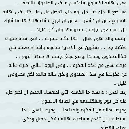
وفى نهاية الاسبوع سنقتسم ما في الصندوق بالنصف …
وسأضع انا جزء كبير كل يوم حتى تحصل على مال كثير في نهاية
الاسبوع دون ان تشعر .. ودون ان اجرح مشاعرها لأنها ستشارك
كل يوم معي بجزء من مصروفها وان كان قليلا …
ابتسم والد نهى وقال : انها فكره عبقريه … انتى فتاه مميزة
وذكيه جدا … تفكرين في الاخرين سأقوم واشارك معكم في
هذاالصندوق وسأبدا بوضع مبلغ قيمته 20 جنيها اليوم …
فرحت نهى من هذه الفكره … وفى اليوم التالي اخبرت هاله
عن فكرتها في هذا الصندوق ولكن هاله قالت: لكن مصروفى
قليل ..
ردت نهى : لا يهم ما الكميه التي نضعها.. المهم ان نضع جزء
منه كل يوم وسنقتسمه في نهاية الاسبوع ..
وفرحت هاله من الفكره ونفذتها … وفرحت نهى انها
استطاعت ان تقدم مساعده لهاله بشكل جميل وذكى ..
مغزى القصة: