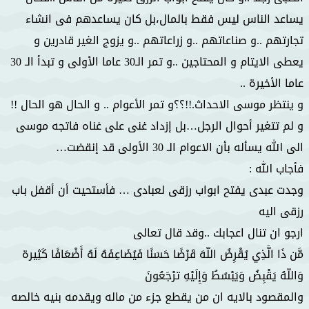
يساعد الناس ليس فقط بالمال،بل كان يساعدهم فى انشاء
تجارتهم ..و صناعاتهم ..و زراعاتهم ..و يزوج الغير قادرين و
يعطى الايتام و المحتاجين ..و تمر الـ30 عاما الأولى و تبدأ الـ 30
عاما الأخيرة ..
و ينتظر موسى الاحداث.!!؟؟و تمر الأعوام .. و الحال هو الحال !!
و لم تتغير أحوال الرجل…بل إزداد غنى على غناه فاتجه موسى
الى الله يسأله بأن الاعوام الـ 30 الأولى قد إنقضت…
فأجاب الله :
وجدت عبدى يفتح ابواب رزقى لعبادى … فأستحيت أن أقفل باب
رزقى اليه
ارجو ان تنال اعجابك ..وقد قال تعالى
مَّن ذَا الَّذِي يُقْرِضُ اللّهَ قَرْضًا حَسَنًا فَيُضَاعِفَهُ لَهُ أَضْعَافًا كَثِيرة
وَاللّهُ يَقْبِضُ وَيَبْسُطُ وَإِلَيْهِ ترْجَعُونَ
والمقصود بالايه ان من يقطع جزء من ماله ويقدمه بنيه خالصه