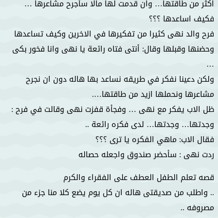
اكثر من طاقتها… وان قدمت لها مالا سأجرح مشاعرها …
فكيف اساعدها ؟؟؟
فرح والد نهى كثيرا من تفكيرها في الاخرين وكيف تساعدها
وحضنها وقبلها وقال: أنتى فتاه رائعة يا نهى وانا فخور بكى
…
ولكن دعينا نفكر في طريقه نساعد بها هاله دون ان نجرح
مشاعرها ونحملها ازيد من طاقتها….
ظل الاب يفكر مع نهى … وفجأة قفزت نهى وقالت في فرح :
وجدتها… وجدتها… لدى فكره رائعة ..
فقال الاب: ماهي الفكره يا ترى ؟؟؟
ردت نهى : سأحضر صندوق واجعله حصاله
قصه تعلم الطفل العطف على الفقراء والكرم
.. واطلب من صديقتى هاله ان كل يوم يضع كلا منا جزء من
مصروفه ..