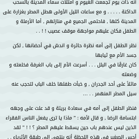
أنه ذات يوم تجمعت الغيوم و امتلأت سماء المدينة بالسحب
الداكنة . . . . . و مع ساعات الليل الأولى هطل المطر بغزارة على
المدينة كلها , فاحتمى الجميع في منازلهم , أما الأرملة و
الطفل فكان عليهم مواجهة موقف عصيب ! ! . .
نظر الطفل إلى أمه نظرة حائرة و اندسّ في أحضانها , لكن
جسد الأم مع ثيابها
كان غارقًا في البلل . . . أسرعت الأم إلى باب الغرفة فخلعته و
وضعته
مائلاً على أحد الجدران , و خبأت طفلها خلف الباب لتحجب عنه
سيل المطر المنهمر . . …
فنظر الطفل إلى أمه في سعادة بريئة و قد علت على وجهه
ابتسامة الرضا , و قال لأمه : ” ماذا يا ترى يفعل الناس الفقراء
الذين ليس عندهم باب حين يسقط عليهم المطر ؟ ! ! ” لقد
أحس الصغير في هذه اللحظة أنه ينتمي إلى طبقة الأثرياء . .