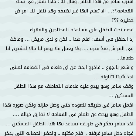
اقترب سامر من هذا الطفل وقال له : ماذا تفعل فى سله
القمامه؟؟… الا تعلم انها غير نظيفه وقد تنقل لك امراض
خطيره ؟؟؟
قصه تحث الطفل على مساعده المحتاجين والفقراء
رد الطفل فى أسف: اعلم هذا .. لكن والدى مريض … وماكث
فى الفراش منذ فتره …. ولا يعمل فلا يوفر لنا مالا لنشترى لنا
طعاما…
واشعر بالجوع .. فاخرج ابحث عن اى طعام فى القمامه لعلنى
اجد شيئا اتناوله …
وقف سامر وهو يبدو عليه علامات التعاطف مع هذا الطفل
المسكين …
اكمل سامر فى طريقه للعوده حتى وصل منزله ولكن صوره هذا
الطفل وهو يبحث عن طعام فى القمامه لا تقارق خياله ….
اخذ سامر يفكر فى طريقه يساعد بها هذا الطفل المسكين ….
فجاه دخل سامر غرفته .. فتح مكتبه .. واحضر الحصاله التى يدخر