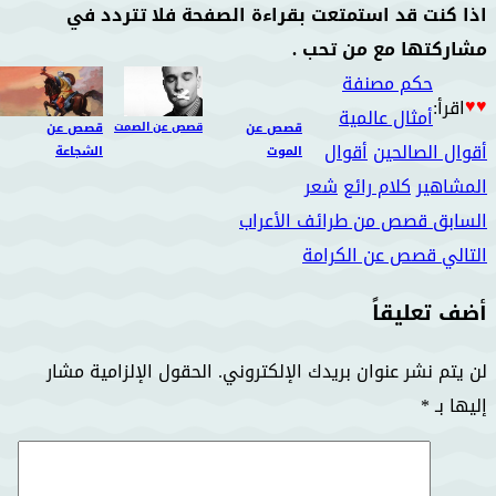
اذا كنت قد استمتعت بقراءة الصفحة فلا تتردد في
مشاركتها مع من تحب .
حكم مصنفة
♥♥
اقرأ:
أمثال عالمية
قصص عن
قصص عن الصمت
قصص عن
أقوال الصالحين
أقوال
الموت
الشجاعة
المشاهير
كلام رائع
شعر
السابق
قصص من طرائف الأعراب
التالي
قصص عن الكرامة
أضف تعليقاً
لن يتم نشر عنوان بريدك الإلكتروني.
الحقول الإلزامية مشار
إليها بـ
*