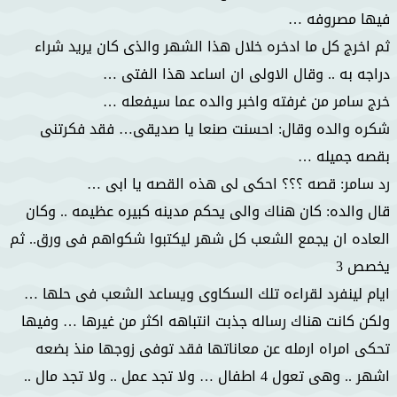
فيها مصروفه …
ثم اخرج كل ما ادخره خلال هذا الشهر والذى كان يريد شراء
دراجه به .. وقال الاولى ان اساعد هذا الفتى …
خرج سامر من غرفته واخبر والده عما سيفعله …
شكره والده وقال: احسنت صنعا يا صديقى… فقد فكرتنى
بقصه جميله …
رد سامر: قصه ؟؟؟ احكى لى هذه القصه يا ابى …
قال والده: كان هناك والى يحكم مدينه كبيره عظيمه .. وكان
العاده ان يجمع الشعب كل شهر ليكتبوا شكواهم فى ورق.. ثم
يخصص 3
ايام لينفرد لقراءه تلك السكاوى ويساعد الشعب فى حلها …
ولكن كانت هناك رساله جذبت انتباهه اكثر من غيرها … وفيها
تحكى امراه ارمله عن معاناتها فقد توفى زوجها منذ بضعه
اشهر .. وهى تعول 4 اطفال … ولا تجد عمل .. ولا تجد مال ..