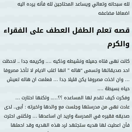
لله سبحانه وتعالي ويساعد المحتاجين لله فأنه يرده اليه
اضعافا مضاعفه
قصه تعلم الطفل العطف على الفقراء
والكرم
كانت نهى فتاه جميله ونشيطه وذكيه …. وكريمه جدا .. لاحظت
احد صديقاتها وتسمى “هاله ” انها اغلب الايام لا تأخذ مصروفا
… وان اخذت مصروفا يكن قليلا جدا … فعلمت ان هاله تعيش
حياه بسيطة ….
وفكرت كيف تقدم لها المساعده ؟؟….. ولكنها احتارت …
عادت نهى من مدرستها وجلست مع والدها واخبرته : أبى.. لدى
صديقه فقيره في المدرسة واريد ان اساعدها … ولكننى احترت
فأن اعطيت لها هديه ستجتهد لرد هذه الهديه وقد احملها