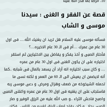
10. الرضا بما قدر الله علينا
قصة عن الفقر و الغنى : سيدنا
موسى و الشاب
فسأله موسى عليه السلام هل تريد ان يغنيك الله…. فى اول
30 عام من عمرك …أم فى الـ 30 عام الاخيره…؟
فأحتار الصبى و أخذ يفكر و يفاضل بين الاختيارين ثم استقر
اختياره على ان يكون الغنى فى اول 30 عام من عمره
… و كان سبب اختياره انه أراد أن يسعد بالمال فى شبابه ..كما
أنه لايضمن ان يعيش الى الـ 60 من العمر و لكنه نسى ما
تحمله الشيخوخه من ضعف وهزال ومرض. و دعى موسى ربه
فاستجاب على ان يغنيه فى اول 30 عام من عمره واغتنى الصبى
واصبح فاحش الثراء ..و صب الله عليه من الرزق الوفير و صار
الصبى رجلا ..و كان يفتح ابواب الرزق لغيره من الناس ..فكان