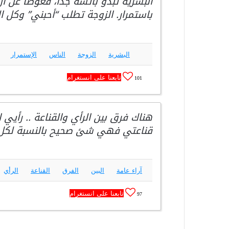
‏البشرية تبدو بائسة جداً، فعوضاً عن 
باستمرار. الزوجة تطلب “أحبني” وك
البشرية
الزوجة
الناس
الإستمرار
تابعنا على انستغرام
101
هناك فرق بين الرأي والقناعة .. رأي
قناعتي فهي شئ صحيح بالنسبة لكل
آراء عامة
البين
الفرق
القناعة
الرأي
تابعنا على انستغرام
97