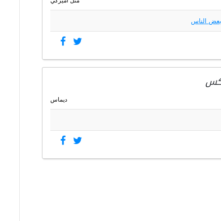
مثل أميركي
عض الناس
عكس
ديماس