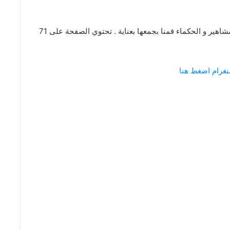
عبارات و كلام عن كل الناس من اقتباسات و كلمات المشاهير و الحكماء قمنا بجمعها بعناية . تحتوي الصفحة على 71
تغرام اضغط هنا