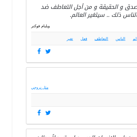
لصدق و الحقيقة و من أجل التعاطف ضد
ناس ذلك .. سيتغير العالم.
ويليام فوكنر
لم
الناس
التعاطف
فعل
تغير
مثل نروجي