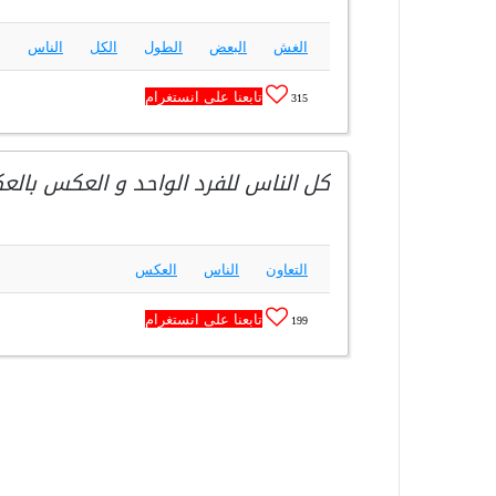
الغش
البعض
الطول
الكل
الناس
ب
تابعنا على انستغرام
315
كل الناس للفرد الواحد و العكس بال
التعاون
الناس
العكس
تابعنا على انستغرام
199