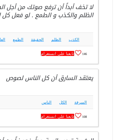
لا تخف أبداً أن ترفع صوتك من أجل ا
الظلم والكذب و الطمع . لو فعل كل ال
الكذب
الظلم
الحقيقة
الطمع
العا
تابعنا على انستغرام
146
يعتقد السارق أن كل الناس لصوص
السرقة
الكل
الناس
تابعنا على انستغرام
108