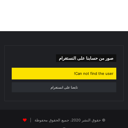
ح
ث
ع
ن
:
صور من حسابنا على النستغرام
Can not find the user!
تابعنا على انستغرام
© حقوق النشر 2020، جميع الحقوق محفوظة |