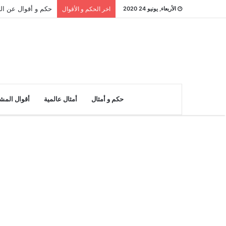
حكم و أقوال عن النادر : 26 مقولة 
الأربعاء, يونيو 24 2020
اخر الحكم و الأقوال
حكم و أمثال
أمثال عالمية
أقوال المش