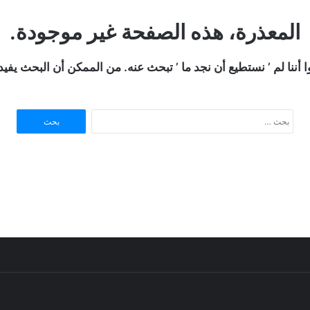
المعذرة، هذه الصفحة غير موجودة.
ا أننا لم ’ نستطيع أن نجد ما ’ تبحث عنه. من الممكن أن البحث يفي
ا
ل
ب
ح
ث
ع
ن
: