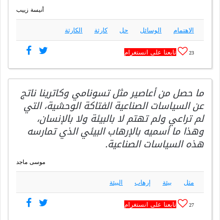
أنيسة زييب
الاهتمام
الوسائل
حل
كارثة
الكارثة
تابعنا على انستغرام
23
ما حصل من أعاصير مثل تسونامي وكاترينا ناتج
عن السياسات الصناعية الفتاكة الوحشية، التي
لم تراعي ولم تهتم لا بالبيئة ولا بالإنسان،
وهذا ما أسميه بالإرهاب البيئي الذي تمارسه
هذه السياسات الصناعية.
موسى ماجد
مثل
بيئة
إرهاب
البيئة
تابعنا على انستغرام
27