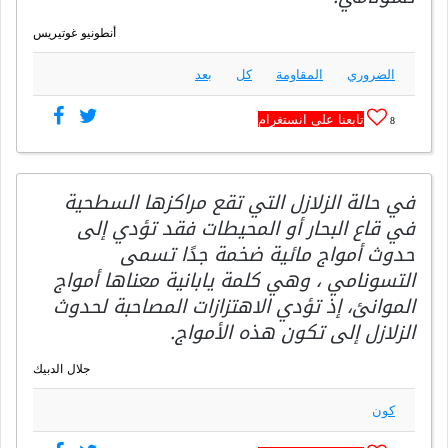
أنطونيو غوتيريس
الضروري
المقاومة
كل
بعد
تابعنا على انستغرام
8
في حالة الزلازل التي تقع مراكزها السطحية
في قاع البحار أو المحيطات فقد تؤدي إلى
حدوث أمواج مائية ضخمة جدًا تسمى
التسونامي ، وهي كلمة يابانية معناها أمواج
الموانئ، إذ تؤدي الاهتزازات المصاحبة لحدوث
الزلازل إلى تكون هذه الأمواج.
جلال الدبيك
كون