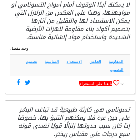
لا يمكنك أبدًا الوقوف أمام أمواج التسونامي أو
مواجهتها، وهذا على العكس من الزلازل التي
يمكن الاستعداد لها والتقليل من آثارها
بتصميم أكواد بناء مقاومة للهزات الأرضية
الشديدة واستخدام مواد إنشائية مناسبة.
وحيد مفضل
المقاومة
العكس
الاستعداد
المناسبة
تصميم
التصميم
تابعنا على انستغرام
12
تسونامي هي كارثة طبيعية قد تباغت البشر
على حين غرة فلا يمكنهم التنبؤ بها، خصوصًا
إذا كان سبب حدوثها زلزالًا قويًا تتعدى قوته
سبع درجات على مقياس ريختر.