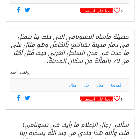
تابعنا على انستغرام
3
حصيلة مأساة التسونامي التي حلت بنا تتمثل
في دمار مدينة تشالانغ بالكامل وهو مثال على
ما حدث في مدن الساحل الغربي حيث قُتل أكثر
من 70 بالمائة من سكان المدينة.
زولفيان أحمد
المدينة
مثل
حل
مثال
تابعنا على انستغرام
5
سألني رجال الإعلام ما رأيك في تسونامي؟
قلت والله هذا جندي من جند الله يسخره ربنا