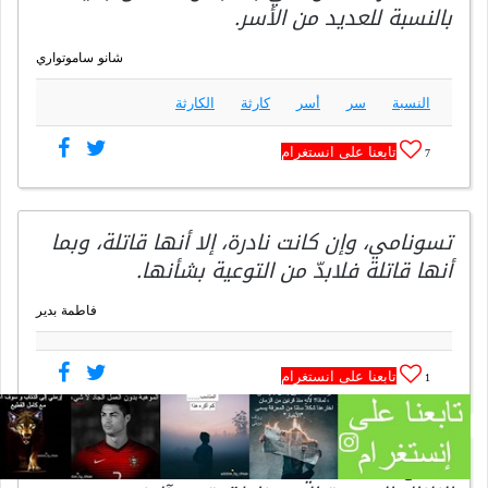
بالنسبة للعديد من الأسر.
شانو ساموتواري
النسبة
سر
أسر
كارثة
الكارثة
تابعنا على انستغرام
7
تسونامي، وإن كانت نادرة، إلا أنها قاتلة، وبما
أنها قاتلة فلابدّ من التوعية بشأنها.
فاطمة بدير
تابعنا على انستغرام
1
أمواج التسونامي الجبارة قادرة على نقل طاقة