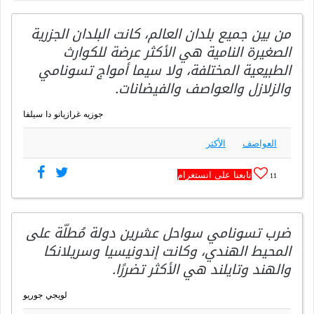
من بين جميع بلدان العالم، كانت البلدان الجزرية
الصغيرة النامية هي الأكثر عرضة للكوارث
الطبيعية المختلفة، ولا سيما أمواج تسونامي
والزلازل والعواصف والفيضانات.
جوزيه غرازيانو دا سيلفا
العواصف
الأكثر
تابعنا على انستغرام
11
ضرب تسونامي سواحل عشرين دولة مُطلّة على
المحيط الهندي، وكانت إندونيسيا وسريلانكا
والهند وتايلند هي الأكثر تضررًا.
لويجي جوريو