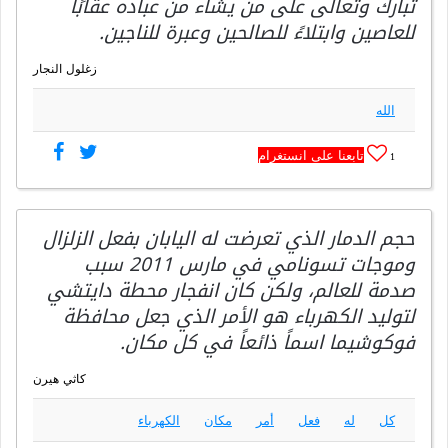
تبارك وتعالى على من يشاء من عباده عقابًا
للعاصين وابتلاءً للصالحين وعبرة للناجين.
زغلول النجار
الله
تابعنا على انستغرام
1
حجم الدمار الذي تعرضت له اليابان بفعل الزلزال
وموجات تسونامي في مارس 2011 سبب
صدمة للعالم، ولكن كان انفجار محطة دايتشي
لتوليد الكهرباء هو الأمر الذي جعل محافظة
فوكوشيما اسماً ذائعاً في كل مكان.
كاثي هيرن
كل
له
فعل
أمر
مكان
الكهرباء