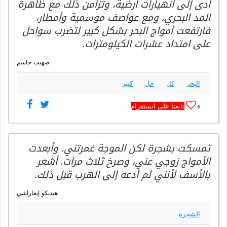
أدى إلى انهيارات أرضية، وتزامن ذلك مع ظاهرة
المد البحري، ومع عواصف موسمية وأمطار،
فارتفعت أمواج البحر بشكل كبير لتضرب سواحل
على امتداد عشرات الكيلومترات.
صهيب جاسم
البحر
كل
حل
كبير
تابعنا على انستغرام
6
تمسكت بشجرة لكن الموجة غمرتني. وأبعدت
الأمواج زوجي عني، وصرخ ثلاث مرات. أشعر
بالأسف لأنني لم أدعه إلى الهرب قبل ذلك.
هيديكو إيغاراشي
الشجرة