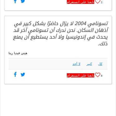
تابعنا على انستغرام
2
تسونامي 2004 لا يزال حاضرًا بشكل كبير في
أذهان السكان. نحن ندرك أن تسونامي آخر قد
يحدث في إندونيسيا ولا أحد يستطيع أن يمنع
ذلك.
هيني فيديا رينا
كل
كبير
لا أحد
تابعنا على انستغرام
8