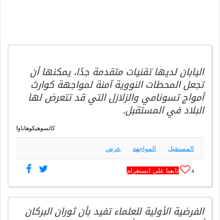
اليابان لديها تقنيات متقدمة جدًا، يمكنها أن
تجعل المحطات النووية آمنة لمواجهة كوارث
أمواج تسونامي والزلازل التي قد تتعرض لها
البلاد في المستقبل.
كاتسوهيكوهاناوا
المستقبل
المواجهة
عرض
تابعنا على انستغرام
4
الفرضية الأولية للعلماء تفيد بأن ثوران البركان