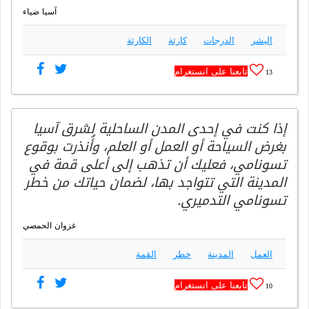
آسيا ضياء
البشر
الدرجات
كارثة
الكارثة
تابعنا على انستغرام
13
إذا كنت في إحدى المدن الساحلية لشرق آسيا
بغرض السياحة أو العمل أو العلم، وأُنذرت بوقوع
تسونامي، فعليك أن تذهب إلى أعلى قمة في
المدينة التي تتواجد بها، لضمان حياتك من خطر
تسونامي التدميري.
غزوان الحمصي
العمل
المدينة
خطر
القمة
تابعنا على انستغرام
10