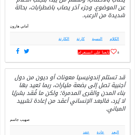
عن الموضوع، وجزء آخر يصاب باضطرابات، بحالة
شديدة من الرعب.
أماني هارون
الكلام
النسبة
كارثة
الكارثة
تابعنا على انستغرام
8
قد تستلم إندونيسيا معونات أو ديون من دول
أجنبية تصل إلى بضعة مليارات، ربما تعيد بها
بناء المدن والقرى المدمرة؛ ولكن ما فُقد بشريًا
لا يُرد، فالبعد الإنساني أعقد من إعادة تشييد
المباني.
صهيب جاسم
البعد
عادة
عقد