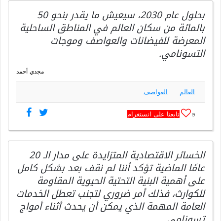
بحلول عام 2030، سيعيش ما يقدر بنحو 50
بالمائة من سكان العالم في المناطق الساحلية
المعرضة للفيضانات والعواصف وموجات
التسونامي.
مجدي أحمد
العالم
العواصف
تابعنا على انستغرام
9
الخسائر الاقتصادية المتزايدة على مدار الـ 20
عامًا الماضية تؤكد أننا لم نقف بعد بشكل كامل
على أهمية البنية التحتية الحيوية المقاومة
للكوارث، فذلك أمر ضروري لتجنب تعطل الخدمات
العامة المهمة الذي يمكن أن يحدث أثناء أمواج
تسونامي.