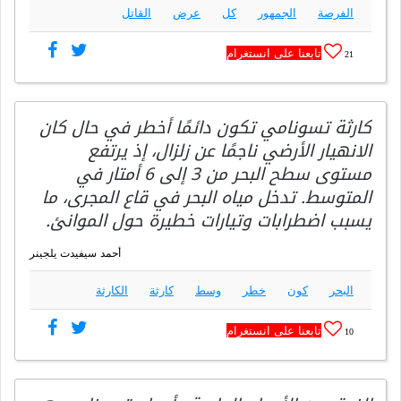
الفرصة
الجمهور
كل
عرض
القاتل
تابعنا على انستغرام
21
كارثة تسونامي تكون دائمًا أخطر في حال كان
الانهيار الأرضي ناجمًا عن زلزال، إذ يرتفع
مستوى سطح البحر من 3 إلى 6 أمتار في
المتوسط. تدخل مياه البحر في قاع المجرى، ما
يسبب اضطرابات وتيارات خطيرة حول الموانئ.
أحمد سيفيدت يلجينر
البحر
كون
خطر
وسط
كارثة
الكارثة
تابعنا على انستغرام
10