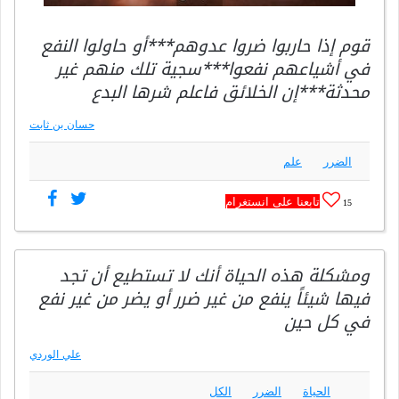
قوم إذا حاربوا ضروا عدوهم***أو حاولوا النفع
في أشياعهم نفعوا***سجية تلك منهم غير
محدثة***إن الخلائق فاعلم شرها البدع
حسان بن ثابت
الضرر
علم
تابعنا على انستغرام
15
ومشكلة هذه الحياة أنك لا تستطيع أن تجد
فيها شيئاً ينفع من غير ضرر أو يضر من غير نفع
في كل حين
علي الوردي
الحياة
الضرر
الكل