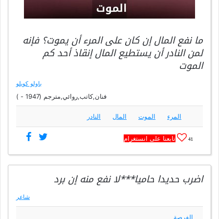
ما نفع المال إن كان على المرء أن يموت؟ فإنه
لمن النادر أن يستطيع المال إنقاذ أحد كم
الموت
باولو كويلو
فنان,كاتب,روائي,مترجم (1947 - )
المرء
الموت
المال
النادر
تابعنا على انستغرام
41
اضرب حديدا حاميا***لا نفع منه إن برد
شاعر
الفرصة