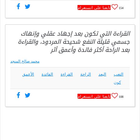
تابعنا على انستغرام
154
القراءة التي تكون بعد إجهاد عقلي وإنهاك
جسمي قليلة النفع شحيحة المردود، والقراءة
بعد الراحة أكثر فائدة وأعمق أثر
محمد صالح المنجد
التعب
البعد
الراحة
القراءة
الفائدة
الأعمق
كون
تابعنا على انستغرام
108