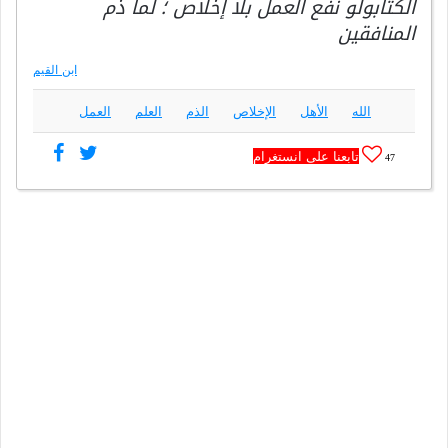
الكتابولو نفع العمل بلا إخلاص ؛ لما ذم
المنافقين
ابن القيم
الله
الأهل
الإخلاص
الذم
العلم
العمل
تابعنا على انستغرام
47