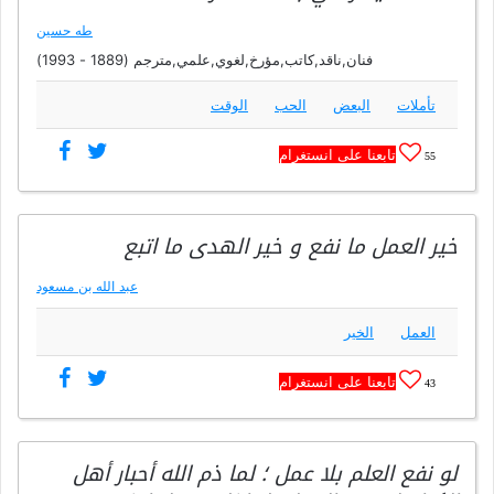
طه حسين
فنان,ناقد,كاتب,مؤرخ,لغوي,علمي,مترجم (1889 - 1993)
تأملات
البعض
الحب
الوقت
تابعنا على انستغرام
55
خير العمل ما نفع و خير الهدى ما اتبع
عبد الله بن مسعود
العمل
الخير
تابعنا على انستغرام
43
لو نفع العلم بلا عمل ؛ لما ذم الله أحبار أهل