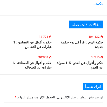
حكمتك
مقالات ذات صلة
14٬771
194٬132
حكمة اليوم : اقرأ كل يوم حكمة
حكم و أقوال عن التضامن : 1
جديدة
عبارات عن التضامن
30٬668
61٬215
حكم و أقوال عن العدو : 115 مقولة
حكم و أقوال عن الصحافة : 6
عن العدو
عبارات عن الصحافة
اترك تعليقاً
لن يتم نشر عنوان بريدك الإلكتروني.
الحقول الإلزامية مشار إليها بـ
*