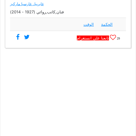
غابرييل غارسيا ماركيز
فنان,كاتب,روائي (1927 - 2014)
الحكمة
الوقت
تابعنا على انستغرام
29