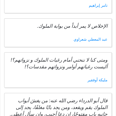
تامر إبراهيم
الإخلاص لا يمر أبداً من بوابة الملوك.
عبد المعطي شعراوي
ومتى كنا لا ننحني أمام رغبات الملوك و نزواتهم؟!
أليست رغباتهم أوامر ونزواتهم مقدسات؟!
مليكة أوفقير
قال أبو الدرداء رضي الله عنه: من يغشَ أبواب
الملوك يقم ويقعد، ومن يجد بابًا مغلقًا، يجد إلى
جانبه باب مفتوحًا، إن دعا أجيب، وإن سأل أعطي.