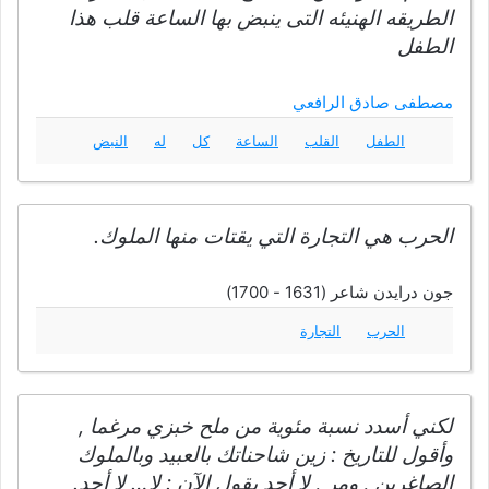
الطريقه الهنيئه التى ينبض بها الساعة قلب هذا
الطفل
مصطفى صادق الرافعي
الطفل
القلب
الساعة
كل
له
النبض
الحرب هي التجارة التي يقتات منها الملوك.
جون درايدن شاعر (1631 - 1700)
الحرب
التجارة
لكني أسدد نسبة مئوية من ملح خبزي مرغما ,
وأقول للتاريخ : زين شاحناتك بالعبيد وبالملوك
الصاغرين , ومر , لا أحد يقول الآن : لا… لا أحد.