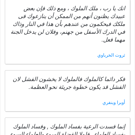
انك يا رب ، ملك الملوك ، ومع ذلك فإن بعض
عبيدك يظنون أنهم من الممكن أن ينازعوك فى
ملكك فيحكمون من عندهم بأن هذا في النار وذاك
في الدرك الأسفل من جهنم، وفلان لن يدخل الجنة
مهما فعل.
ثروت الخرباوي
فكر دائما كالملوك فالملوك لا يخشون الفشل لان
الفشل قد يكون خطوة جريئة نحو العظمة.
أوبرا وينفري
إنما فسدت الرعية بفساد الملوك , وفساد الملوك
بفساد العلماء , فلولا القضاة السوء والعلماء السوء