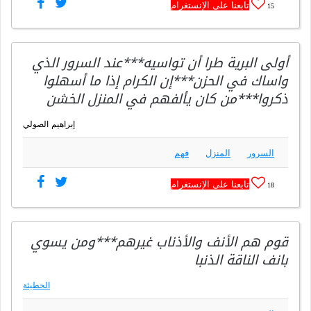
تابعنا على الإنستغرام
15
أولى البرية طرا أن تواسيه***عند السرور الذي
واساك في الحزن***إن الكرام إذا ما أسهلوا
ذكروا***من كان يألفهم في المنزل الخشن
إبراهيم الصولي
السرور
المنزل
فهم
تابعنا على الإنستغرام
18
قوم هم الأنف والأذناب غيرهم***ومن يسوي
بانف الناقة الذنبا
الحطيئة