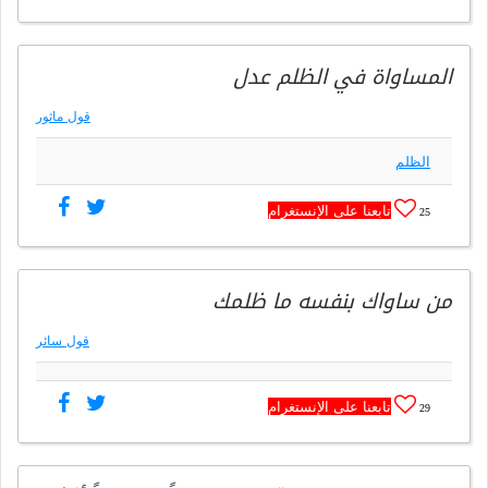
المساواة في الظلم عدل
قول ماثور
الظلم
تابعنا على الإنستغرام
25
من ساواك بنفسه ما ظلمك
قول سائر
تابعنا على الإنستغرام
29