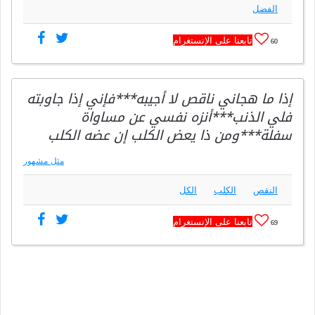
الفضل
تابعنا على الإنستغرام
60
إذا ما هجاني ناقص لا أجيبه***فإني إذا جاوبته
فلي الذنب***أنزه نفسي عن مساواة
سفلة***ومن ذا يعض الكلب إن عضه الكلب
مثل مشهور
النقص
الكلب
الكل
تابعنا على الإنستغرام
69