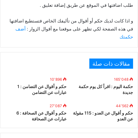
طلب اضافتها في الموقع عن طريق إضافة تعليق .
و اذا كانت لديك حكم أو أقوال من تأليفك الخاص فتستطيع اضافتها
في هذه الصفحة لكي تظهر على موقعنا مع أقوال الزوار :
أضف
حكمتك
مقالات ذات صلة
10٬896
165٬048
حكمة اليوم : اقرأ كل يوم حكمة
حكم و أقوال عن التضامن : 1
جديدة
عبارات عن التضامن
27٬087
44٬562
حكم و أقوال عن العدو : 115 مقولة
حكم و أقوال عن الصحافة : 6
عن العدو
عبارات عن الصحافة