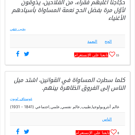
حجّاجنا أغلبهم فقراء، من الفلاحين، يذوقون
لأوّل مرة بفضل الحج نعمة المساواة بأسيادهم
الأغنياء
يحيى حقي
الحج
النعمة
تابعنا على الإنستغرام
15
كلما سطرت المساواة في القوانين، اشتد ميل
الناس إلى الفروق الظاهرة بينهم.
غوستاف لوبون
عالم أنثروبولوجيا,طبيب,عالم نفسي,علمي,اجتماعي (1841 - 1931)
الناس
تابعنا على الإنستغرام
8