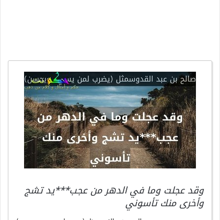
وقد عجلت وما في الدهر من عجب***يد تشج
وأخرى منك تأسوني