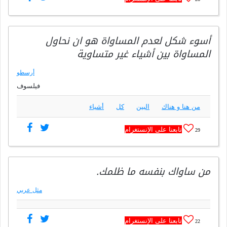
أسوء شكل لعدم المساواة هو ان نحاول
المساواة بين أشياء غير متساوية
أرسطو
فيلسوف
من هنا و هناك
البين
كل
أشياء
تابعنا على الإنستغرام
29
من ساواك بنفسه ما ظلمك.
مثل عربي
تابعنا على الإنستغرام
22