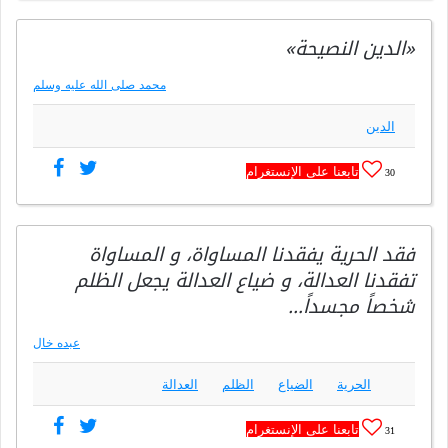
«الدين النصيحة»
محمد صلى الله عليه وسلم
الدين
تابعنا على الإنستغرام
30
فقد الحرية يفقدنا المساواة، و المساواة
تفقدنا العدالة، و ضياع العدالة يجعل الظلم
شخصاً مجسداً…
عبده خال
الحرية
الضياع
الظلم
العدالة
تابعنا على الإنستغرام
31