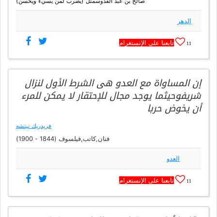
صالح بن عبد القدوسمثل (يضرب لمن يسيء ويحسن)
الدهر
تابعنا على الإنستغرام
11
إن المساواة مع العدو هى الشرط الأول لنزال
شريفوحيثما يوجد مجال للإحتقار لا يمكن للمرء
أن يخوض حربا
فريدريك نيتشه
فنان,كاتب,فيلسوف (1844 - 1900)
العدو
تابعنا على الإنستغرام
11