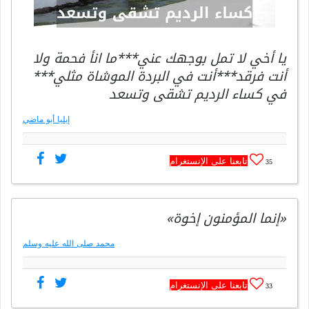
يا أخي لا تمل بوجهك عني***ما انأ فحمة ولا
أنت فرقد***أنت في البردة الموشاة مثلي***
في كساء الرديم تشقى وتسعد
إيليا أبو ماضي
تابعنا على الإنستغرام
35
«إنما المؤمنون إخوة»
محمد صلى الله عليه وسلم
تابعنا على الإنستغرام
33