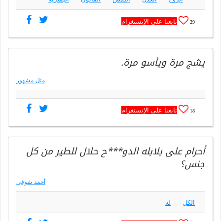
تابعنا على الإنستغرام
29
يشج مرة ويأسو مرة.
مثل مشهور
تابعنا على الإنستغرام
18
أحرام على بلابله الدو***ح حلال للطير من كل
جنس؟
أحمد شوقي
الكل
له