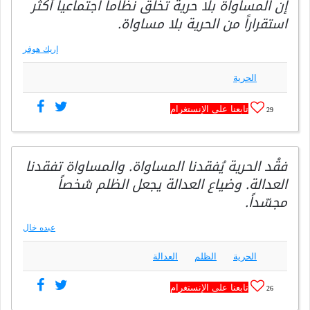
إن المساواة بلا حرية تخلق نظاماً اجتماعياً أكثر
استقراراً من الحرية بلا مساواة.
إريك هوفر
الحرية
تابعنا على الإنستغرام
29
فقْد الحرية يُفقدنا المساواة. والمساواة تفقدنا
العدالة. وضياع العدالة يجعل الظلم شخصاً
مجسّداً.
عبده خال
الحرية
الظلم
العدالة
تابعنا على الإنستغرام
26