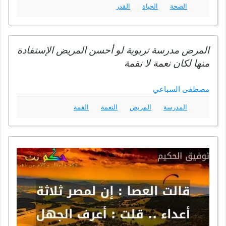
الصحة
الحياة
القدر
المرض مدرسة تربوية لو أحسن المريض الإستفادة
منها لكان نعمة لا نقمة
مصطفى السباعي
المدرسة
المريض
النعمة
القمة