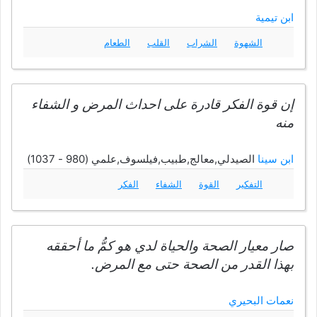
ابن تيمية
الشهوة
الشراب
القلب
الطعام
إن قوة الفكر قادرة على احداث المرض و الشفاء
منه
ابن سينا
الصيدلي,معالج,طبيب,فيلسوف,علمي (980 - 1037)
التفكير
القوة
الشفاء
الفكر
صار معيار الصحة والحياة لدي هو كمُّ ما أحققه
بهذا القدر من الصحة حتى مع المرض.
نعمات البحيري