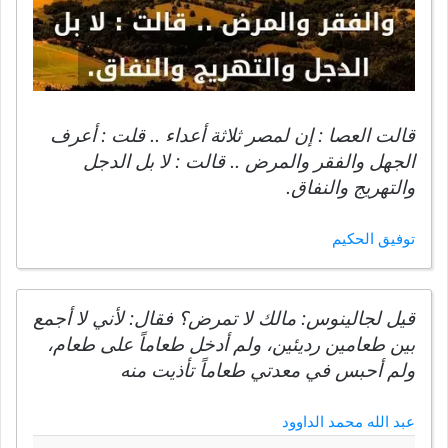
قالت العصا : إن لمصر ثلاثة أعداء .. قلت : أعرف
الجهل والفقر والمرض .. قالت : لا بل الدجل
والتهريج والنفاق.
توفيق الحكيم
قيل لجالينوس: مالك لا تمرض؟ فقال: لأني لا أجمع
بين طعامين رديئين، ولم أدخل طعاماً على طعام،
ولم أحبس في معدتي طعاماً تأذيت منه
عبد الله محمد الداوود