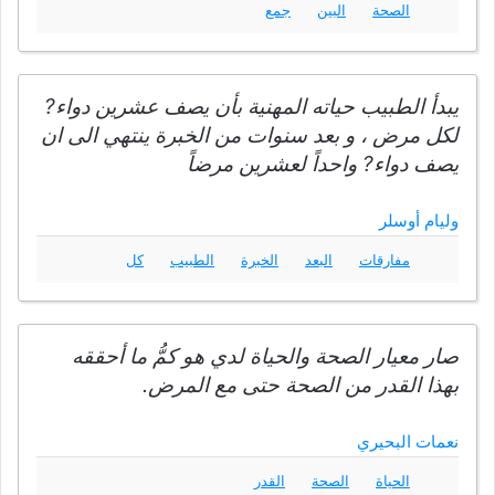
الصحة
البين
جمع
يبدأ الطبيب حياته المهنية بأن يصف عشرين دواء?
لكل مرض ، و بعد سنوات من الخبرة ينتهي الى ان
يصف دواء? واحداً لعشرين مرضاً
وليام أوسلر
مفارقات
البعد
الخبرة
الطبيب
كل
صار معيار الصحة والحياة لدي هو كمُّ ما أحققه
بهذا القدر من الصحة حتى مع المرض.
نعمات البحيري
الحياة
الصحة
القدر