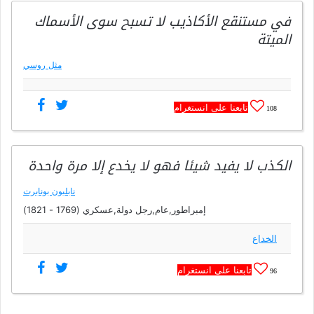
في مستنقع الأكاذيب لا تسبح سوى الأسماك
الميتة
مثل روسي
تابعنا على انستغرام
108
الكذب لا يفيد شيئا فهو لا يخدع إلا مرة واحدة
نابليون بونابرت
إمبراطور,عام,رجل دولة,عسكري (1769 - 1821)
الخداع
تابعنا على انستغرام
96