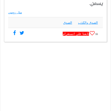
يسمن.
مثل روسي
الصدق والكذب
الصدق
تابعنا على انستغرام
55