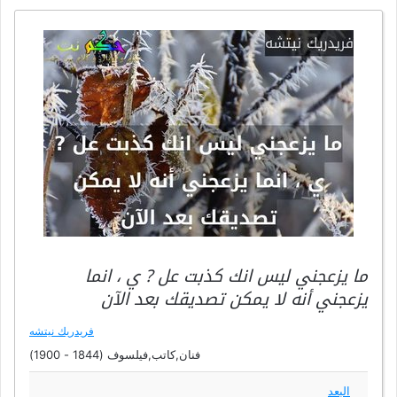
ما يزعجني ليس انك كذبت عل ? ي ، انما
يزعجني أنه لا يمكن تصديقك بعد الآن
فريدريك نيتشه
فنان,كاتب,فيلسوف (1844 - 1900)
البعد