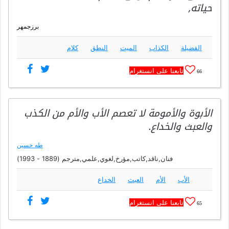
حياته,
برزجمهر
الفضيلة
الكذاب
الميت
النطق
كلام
تابعنا على انستغرام
66
الأبوة والأمومة لا تعصم الأب والأم من الكذب
والعبث والخداع.
طه حسين
فنان,ناقد,كاتب,مؤرخ,لغوي,علمي,مترجم (1889 - 1993)
الأب
الأم
العبث
الخداع
تابعنا على انستغرام
65