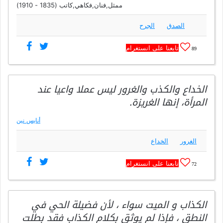
ممثل,فنان,فكاهي,كاتب (1835 - 1910)
الصدق
الجرح
تابعنا على انستغرام
89
الخداع والكذب والغرور ليس عملا واعيا عند
المرأة، إنها الغريزة.
أنايس نين
الغرور
الخداع
تابعنا على انستغرام
72
الكذاب و الميت سواء ، لأن فضيلة الحي في
النطق ، فإذا لم يوثق بكلام الكذاب فقد بطلت