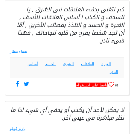
كم نتغنى بدفء العلاقات فى الشرق , يا
لَلسخف و الكذب ! أساس العلاقات للأسف ,
الغيرة و الحسد و التلذذ بمصائب الأخرين , أمّا
أن تجد شخصا يفرح من قلبه لنجاحاتك , فهذا
شىء نادر.
هيفاء بيطار
الغيرة
العلاقات
الشرق
الحسد
أساس
النادر
تابعنا على انستغرام
63
لا يمكن لأحد أن يكذب أو يخفي أي شيء اذا ما
نظر مباشرة في عيني آخر.
باولو كويلو