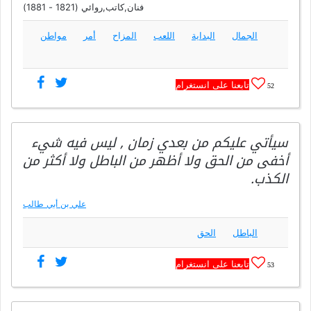
فنان,كاتب,روائي (1821 - 1881)
الجمال
البداية
اللعب
المزاح
أمر
مواطن
تابعنا على انستغرام
52
سيأتي عليكم من بعدي زمان , ليس فيه شيء
أخفى من الحق ولا أظهر من الباطل ولا أكثر من
الكذب.
علي بن أبي طالب
الباطل
الحق
تابعنا على انستغرام
53