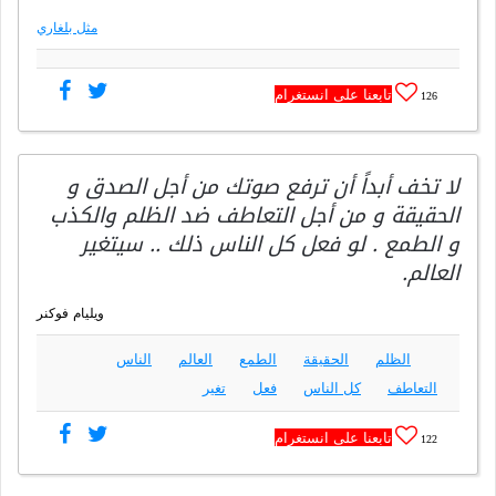
مثل بلغاري
تابعنا على انستغرام
126
لا تخف أبداً أن ترفع صوتك من أجل الصدق و
الحقيقة و من أجل التعاطف ضد الظلم والكذب
و الطمع . لو فعل كل الناس ذلك .. سيتغير
العالم.
ويليام فوكنر
الظلم
الحقيقة
الطمع
العالم
الناس
التعاطف
كل الناس
فعل
تغير
تابعنا على انستغرام
122