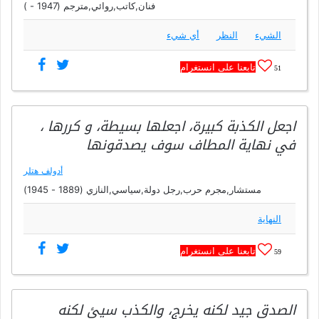
فنان,كاتب,روائي,مترجم (1947 - )
الشيء
النظر
أي شيء
تابعنا على انستغرام
51
اجعل الكذبة كبيرة، اجعلها بسيطة، و كررها ،
في نهاية المطاف سوف يصدقونها
أدولف هتلر
مستشار,مجرم حرب,رجل دولة,سياسي,النازي (1889 - 1945)
النهاية
تابعنا على انستغرام
59
الصدق جيد لكنه يخرج، والكذب سيئ لكنه