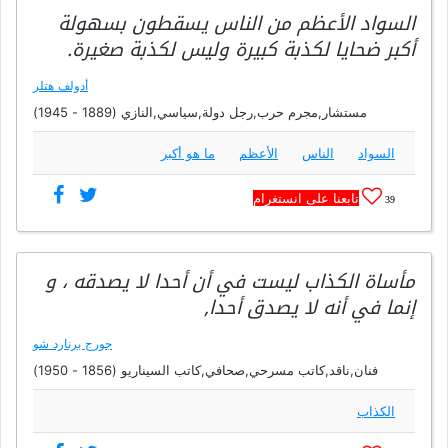
السواد الأعظم من الناس يسقطون بسهولة
أكبر ضحايا لكذبة كبيرة وليس لكذبة صغيرة.
أدولف هتلر
مستشار,مجرم حرب,رجل دولة,سياسي,النازي (1889 - 1945)
السواد
الناس
الأعظم
ما هو أكبر
تابعنا على انستغرام
39
مأساة الكذاب ليست في أن أحدا لا يصدقه ، و
إنما في أنه لا يصدق أحدا,
جورج برنارد شو
فنان,ناقد,كاتب مسرحي,صحافي,كاتب السيناريو (1856 - 1950)
الكذاب