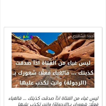
ليس غباء من الفتاة اذآ صدقت كذبتك … فالغباء
فعلًا: شعورك بــ(الرجولة) وانت تكذب عليها