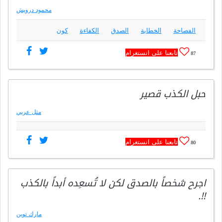
محمود درويش
الفصاحة
الخطابة
الصدق
الكفاءة
كون
تابعنا على انستغرام
87
حبل الكذب قصير
مثل عربي
تابعنا على انستغرام
80
اجرح شخصاً بالصدق لكن لا تُسعِده أبداً بالكذب
!!.
مارك توين