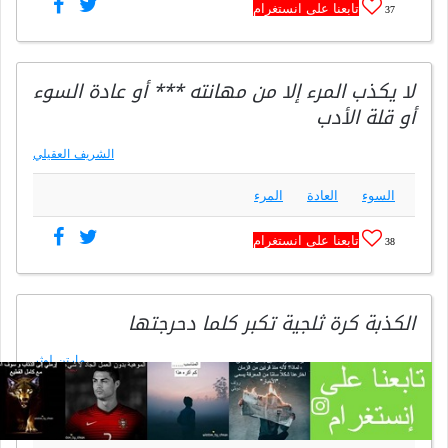
تابعنا على انستغرام
37
لا يكذب المرء إلا من مهانته *** أو عادة السوء
أو قلة الأدب
الشريف العقيلي
السوء
العادة
المرء
تابعنا على انستغرام
38
الكذبة كرة ثلجية تكبر كلما دحرجتها
مارتن لوثر
راهب,ديني,علمي,عالم لاهوت (1483 - 1546)
التكبر