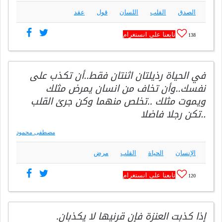
الصدق
القلب
اللسان
قول
عقد
تابعنا على انستغرام
138
في الحياة رذيلتان اثنتان فقط..أن تكذب على
نفسك..وأن تخاف من انسان يمرض مثلك
ويموت مثلك ..تخلص منهما وكن جرئ القلب
..تكن رجلا فاضلا
مصطفى محمود
الإنسان
الحياة
القلب
مرض
تابعنا على انستغرام
120
إذا كذبت العنزة فإن قرنيها لا يكذبان.