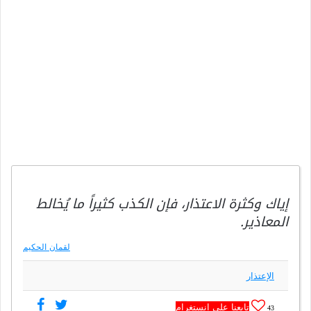
إياك وكثرة الاعتذار، فإن الكذب كثيراً ما يُخالط
المعاذير.
لقمان الحكيم
الإعتذار
تابعنا على انستغرام
43