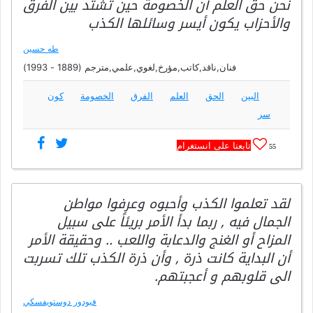
نحن حق العلم أن الخصومة حين تشتد بين الفرق
والأحزاب يكون أيسر وسائلها الكذب
طه حسين
فنان,ناقد,كاتب,مؤرخ,لغوي,علمي,مترجم (1889 - 1993)
البين
الحق
العلم
الفرق
الخصومة
كون
سر
تابعنا على انستغرام
55
لقد تعلموا الكذب وأحبوه وعرفوا مواطن
الجمال فيه , ربما بدأ الأمر بريئاً على سبيل
المزاح أو الغنج والدعابة واللعب .. وحقيقة الأمر
أن البداية كانت ذرة , وأن ذرة الكذب تلك تسربت
الى قلوبهم و أعجبتهم.
فيودور دوستويفسكي