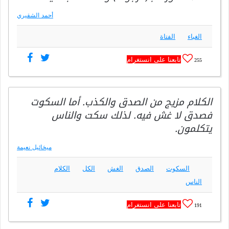
أحمد الشقيري
الغباء
الفتاة
تابعنا على انستغرام
255
الكلام مزيج من الصدق والكذب. أما السكوت
فصدق لا غش فيه. لذلك سكت والناس
يتكلمون.
ميخائيل نعيمة
السكوت
الصدق
الغش
الكل
الكلام
الناس
تابعنا على انستغرام
191