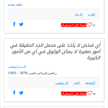
فكتور هوجو
الكره
الرجل
تابعنا على انستغرام
37
أي شخص لا يأخذ على محمل الجد الحقيقة في
أمور صغيرة لا يمكن الوثوق في أي من الأمور
الكبيرة
ألبرت أينشتاين
رياضي,فيزيائي,علمي (1879 - 1955)
الحقيقة
الجد
أي شخص
تابعنا على انستغرام
38