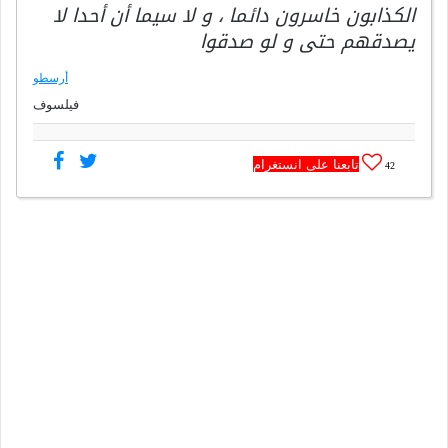
الكذابون خاسرون دائما ، و لا سيما أن أحدا لا
يصدقهم حتى و لو صدقوا
أرسطو
فيلسوف
تابعنا على انستغرام
42