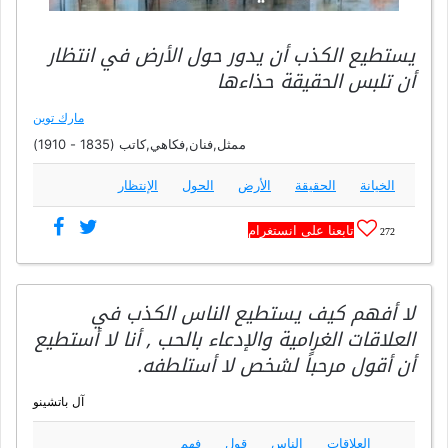
يستطيع الكذب أن يدور حول الأرض في انتظار
أن تلبس الحقيقة حذاءها
مارك توين
ممثل,فنان,فكاهي,كاتب (1835 - 1910)
الخيانة
الحقيقة
الأرض
الحول
الإنتظار
تابعنا على انستغرام
272
لا أفهم كيف يستطيع الناس الكذب في
العلاقات الغرامية والإدعاء بالحب , أنا لا أستطيع
أن أقول مرحباً لشخص لا أستلطفه.
آل باتشينو
العلاقات
الناس
قول
فهم