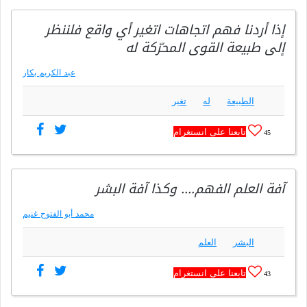
إذا أردنا فهم اتجاهات اتغير أي واقع فلننظر
إلى طبيعة القوى المحرّكة له
عبد الكريم بكار
الطبيعة
له
تغير
تابعنا على انستغرام
45
آفة العلم الفهم…. وكذا آفة البشر
محمد أبو الفتوح غنيم
البشر
العلم
تابعنا على انستغرام
43