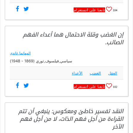
تابعنا على انستغرام
104
إن الغضب وقلة الاحتمال هما أعداء الفهم
الصائب.
المهاتما غاندي
سياسي,فيلسوف,ثوري (1869 - 1948)
العقل
الغضب
الأعداء
تابعنا على انستغرام
102
النقد تفسير خاطئ ومعكوس: ينبغي أن تتم
القراءة من أجل فهم الذات، لا من أجل فهم
الآخر