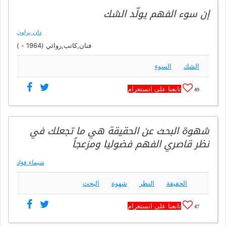
إن سوء الفهم يولّد الشك
دان براون
فنان,كاتب,روائي (1964 - )
الشك
السوء
تابعنا على انستغرام
49
شهوة البحث عن الحقيقة هي ما تجعلك في
نظر قاصري الفهم فضوليا ومزعجاً
شيماء فؤاد
الحقيقة
النظر
شهوة
البحث
تابعنا على انستغرام
47