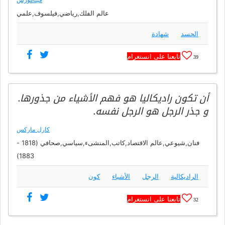
عالم الفلك,رياضي,فيلسوف,علمي
الحسد
شهادة
تابعنا على انستغرام
39
أن تكون راديكاليا هو فهم الأشياء من جذورها.
و جذر الرجل هو الرجل نفسه.
كارل ماركس
فنان,شيوعي,عالم الاقتصاد,كاتب,المنشىء,سياسي,صحافي (1818 -
1883)
الراديكالية
الرجل
الأشياء
كون
تابعنا على انستغرام
32