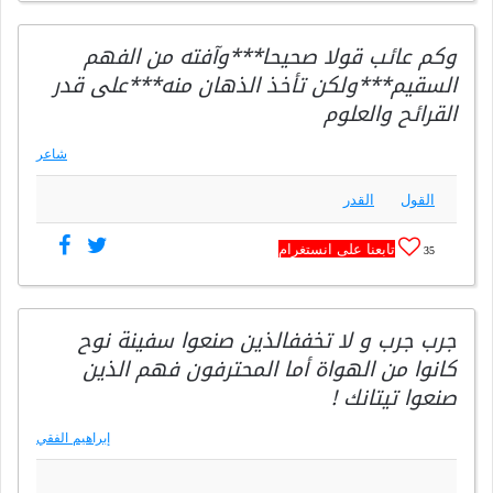
وكم عائب قولا صحيحا***وآفته من الفهم
السقيم***ولكن تأخذ الذهان منه***على قدر
القرائح والعلوم
شاعر
القول
القدر
تابعنا على انستغرام
35
جرب جرب و لا تخففالذين صنعوا سفينة نوح
كانوا من الهواة أما المحترفون فهم الذين
صنعوا تيتانك !
إبراهيم الفقي