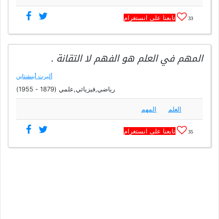
تابعنا على انستغرام
33
المهم في العلم هو الفهم لا التقانة .
ألبرت أينشتاين
رياضي,فيزيائي,علمي (1879 - 1955)
العلم
المهم
تابعنا على انستغرام
35