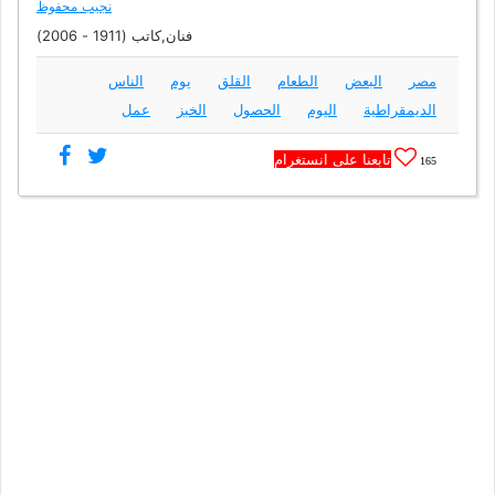
نجيب محفوظ
فنان,كاتب (1911 - 2006)
مصر
البعض
الطعام
القلق
يوم
الناس
الديمقراطية
اليوم
الحصول
الخبز
عمل
تابعنا على انستغرام
165