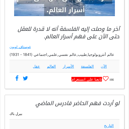
آخر ما وصلت إليه الفلسفة أنه لا قدرة للعقل
حتى الآن على فهم أسرار العالم.
غوستاف لوبون
عالم أنثروبولوجيا,طبيب,عالم نفسي,علمي,اجتماعي (1841 - 1931)
الآن
الفلسفة
الأسرار
العالم
عقل
تابعنا على انستغرام
166
لو أردت فهم الحاضر فادرس الماضي
بيرل باك
التاريخ