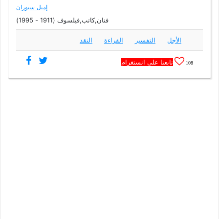
إميل سيوران
فنان,كاتب,فيلسوف (1911 - 1995)
الأجل
التفسير
القراءة
النقد
تابعنا على انستغرام
108