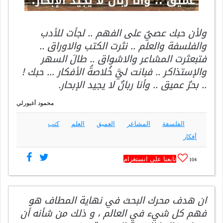
ولأن حبك عصيٌ على الفهم .. لجأت للأدب
والفلسفة والعلم .. نثرت الكتب والاوراق ..
فتبعثرت المشاعر والاشواق .. طالَ السهر
والإستذاكر .. فبانت ليَّ خُلاصةُ الأفكار … حبك !
.. بحرٌ عميق .. وأنا ربانٌ لا يجيد الإبحار.
محمود أغيورلي
الفلسفة
المشاعر
العميق
العلم
كتب
أفكار
تابعنا على انستغرام
104
ان هدف محرك البحث في نهاية المطاف هو
فهم كل شيء في العالم ، و ذلك من شأنه أن