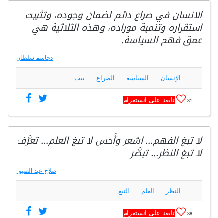
الانسان في صراع دائم لضمان وجوده، وتثبيت
استقراره وتنمية موراده، وهذه الثلاثية هي
عمق فهم السياسة.
دجاسم سلطان
الإنسان
السياسة
الصراع
بيت
تابعنا على انستغرام
31
لا تبغ الفهم… اشعر وأَحس لا تبغ العلم… تعرَّف
لا تبغ النظر… تبصَّر
صلاح عبد الصبور
النظر
العلم
التبغ
تابعنا على انستغرام
38