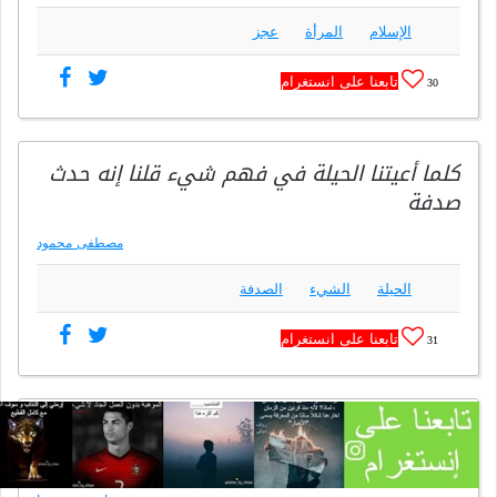
الإسلام
المرأة
عجز
تابعنا على انستغرام
30
كلما أعيتنا الحيلة في فهم شيء قلنا إنه حدث
صدفة
مصطفى محمود
الحيلة
الشيء
الصدفة
تابعنا على انستغرام
31
إن أعلى نشاط يمكن للإنسان تحقيقة هي تعلم
الفهم، لأن الفهم يعني أن تكون حر.