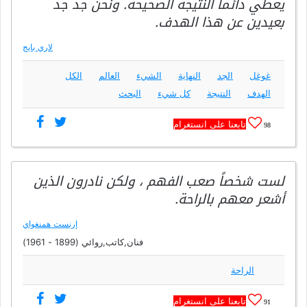
يعطي دائما النتيجة الصحيحة. ونحن جد جد
بعيدين عن هذا الهدف.
لاري بايج
غوغل
الجد
النهاية
الشيء
العالم
الكل
الهدف
النتيجة
كل شيء
البحث
تابعنا على انستغرام
98
لست شخصاً صعب الفهم ، ولكن نادرون الذين
أشعر معهم بالراحة.
إرنست همنغواي
فنان,كاتب,روائي (1899 - 1961)
الراحة
تابعنا على انستغرام
91