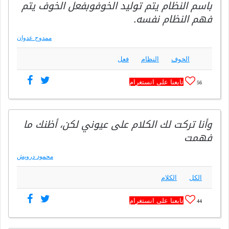
باسم النظام يتم توليد الخوفوبفعل الخوف يتم
فهم النظام نفسه.
ممدوح عدوان
الخوف
النظام
فعل
تابعنا على انستغرام
56
وأنا تركت لك الكلام على عيوني لكن، أظنك ما
فهمت
محمود درويش
الكل
الكلام
تابعنا على انستغرام
44