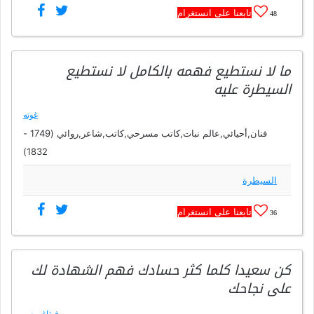
تابعنا على انستغرام
48
ما لا نستطيع فهمه بالكامل لا نستطيع
السيطرة عليه
غوته
فنان,أحيائي,عالم نبات,كاتب مسرحي,كاتب,شاعر,روائي (1749 -
1832)
السيطرة
تابعنا على انستغرام
36
كن سعيدا كلما كثر حسادك فهم الشهادة لك
على نجاحك
فيثاغورس