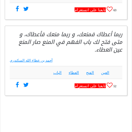
تابعنا على انستغرام
63
ربما أعطاك فمنعك، و ربما منعك فأعطاك، و
متى فتح لك باب الفهم في المنع صار المنع
عين العطاء.
أحمد بن عطاء الله السكندري
العين
الفتح
العطاء
الباب
تابعنا على انستغرام
52