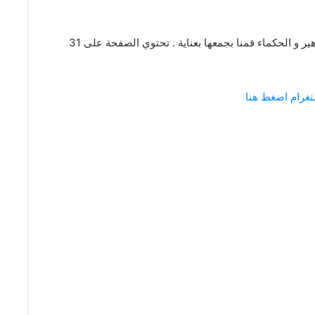
عبارات و كلام عن الغيب من اقتباسات و كلمات المشاهير و الحكماء قمنا بجمعها بعناية . تحتوي الصفحة على 31
تغرام اضغط هنا