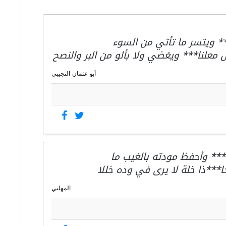
* ويتسر ما تأتي من السوء
علنا*** ويغضي ولا بألو من البر والنصح
أبو عثمان النجيبي
*** وأحفظ مودته بالغيب ما
***ذا خلة لا يرى في وده خللا
المهلبي