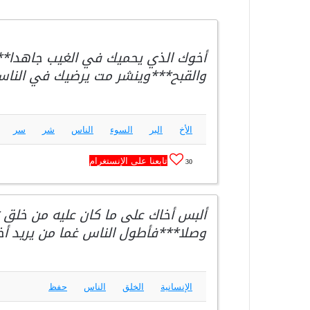
أخوك الذي يحميك في الغيب جاهدا**
والقبح***وينشر مت يرضيك في الناس م
الأخ
البر
السوء
الناس
شر
سر
تابعنا على الإنستغرام
30
ألبس أخاك على ما كان عليه من خلق 
وصلا***فأطول الناس غما من يريد أخا
الإنسانية
الخلق
الناس
حفظ