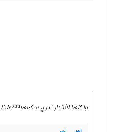
ولكنها الأقدار تجري بحكمها***علينا
القدر
السر