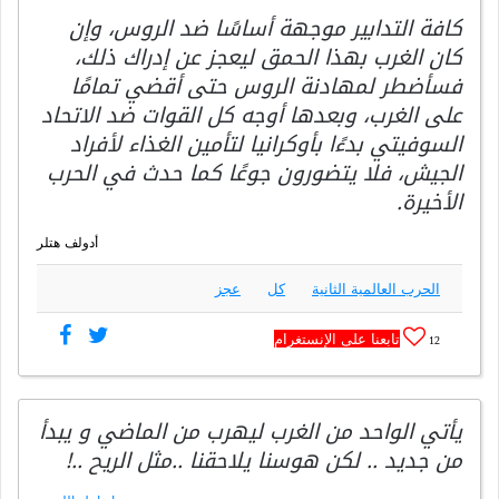
كافة التدابير موجهة أساسًا ضد الروس، وإن
كان الغرب بهذا الحمق ليعجز عن إدراك ذلك،
فسأضطر لمهادنة الروس حتى أقضي تمامًا
على الغرب، وبعدها أوجه كل القوات ضد الاتحاد
السوفيتي بدءًا بأوكرانيا لتأمين الغذاء لأفراد
الجيش، فلا يتضورون جوعًا كما حدث في الحرب
الأخيرة.
أدولف هتلر
الحرب العالمية الثانية
كل
عجز
تابعنا على الإنستغرام
12
يأتي الواحد من الغرب ليهرب من الماضي و يبدأ
من جديد .. لكن هوسنا يلاحقنا ..مثل الريح ..!