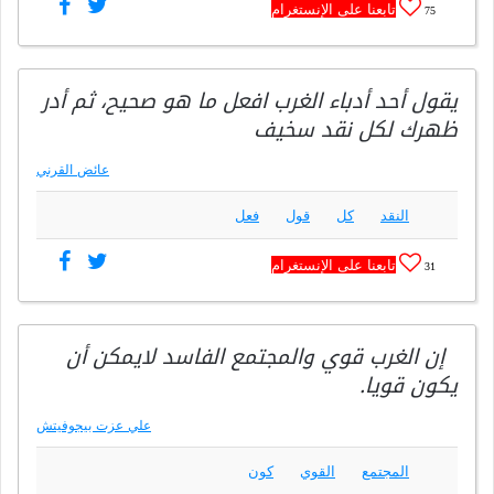
تابعنا على الإنستغرام
75
يقول أحد أدباء الغرب افعل ما هو صحيح، ثم أدر
ظهرك لكل نقد سخيف
عائض القرني
النقد
كل
قول
فعل
تابعنا على الإنستغرام
31
إن الغرب قوي والمجتمع الفاسد لايمكن أن
يكون قويا.
علي عزت بيجوفيتش
المجتمع
القوي
كون