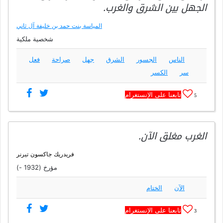
الجهل بين الشرق والغرب.
المياسة بنت حمد بن خليفة آل ثاني
شخصية ملكية
الناس
الجسور
الشرق
جهل
صراحة
فعل
سر
الكسر
تابعنا على الإنستغرام
5
الغرب مغلق الآن.
فريدريك جاكسون تيرنر
مؤرخ (1932 -)
الآن
الختام
تابعنا على الإنستغرام
3