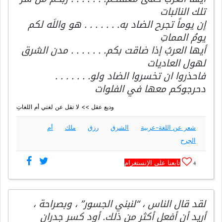
تلك النائبات
إن يوماً تجرح الضاد به. . . . . . . هو واللَه لكم
يومُ المماتِ
أيها العربُ إذا ضاقت بكم. . . . . . . مدن الشرق
لهول العاديات
فاحذروا ان تخسروا الضاد ولو. . . . . . .
دحرجوكم معها في الفلوات
وديع عقل >> لا تقل عن لغتي أم اللغاتِ
شعر عن اللغة-عربية
الشرق
رزق
ملك
أم
الجرح
تابعنا على الإنستغرام
4
لقد قال الناس ، “لنبني الجسور” ، وبصراحة ،
أريد أن أفعل أكثر من ذلك. أود كسر جدران