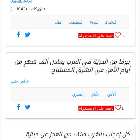
إيزابيل الليندي
فنان,كاتب (1942 - )
الجديد
الريح
الماضي
مثل
تابعنا على الإنستغرام
9
يومًا من الحريّة في الغرب يعادل ألف شهرٍ من
أيام الأمن في الشرق المستباح
خالص جلبي
الأمن
الأيام
الشرق
تابعنا على الإنستغرام
8
كل إعجاب بالغرب صنف من العجز عن حيازة