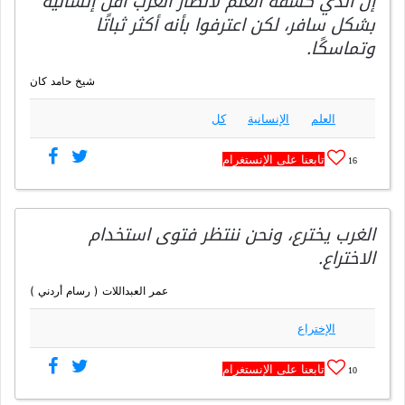
إن الذي كشفه العلم لأنظار الغرب أقل إنسانية
بشكل سافر، لكن اعترفوا بأنه أكثر ثباتًا
وتماسكًا.
شيخ حامد كان
العلم
الإنسانية
كل
تابعنا على الإنستغرام
16
الغرب يخترع، ونحن ننتظر فتوى استخدام
الاختراع.
عمر العبداللات ( رسام أردني )
الإختراع
تابعنا على الإنستغرام
10