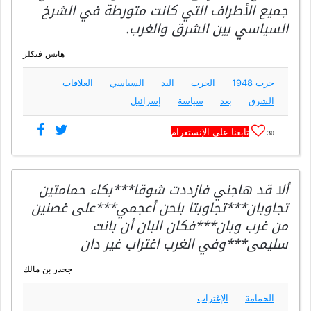
جميع الأطراف التي كانت متورطة في الشرخ
السياسي بين الشرق والغرب.
هانس فيكلر
حرب 1948
الحرب
اليد
السياسي
العلاقات
الشرق
بعد
سياسة
إسرائيل
تابعنا على الإنستغرام
30
ألا قد هاجني فازددت شوقا***بكاء حمامتين
تجاوبان***تجاوبتا بلحن أعجمي***على غصنين
من غرب وبان***فكان البان أن بانت
سليمى***وفي الغرب اغتراب غير دان
جحدر بن مالك
الحمامة
الإغتراب