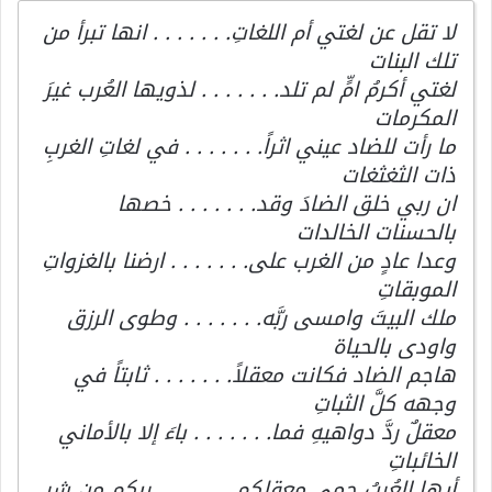
لا تقل عن لغتي أم اللغاتِ. . . . . . . انها تبرأ من
تلك البنات
لغتي أكرمُ امٍّ لم تلد. . . . . . . لذويها العُرب غيرَ
المكرمات
ما رأت للضاد عيني اثراً. . . . . . . في لغاتِ الغربِ
ذات الثغثغات
ان ربي خلق الضادَ وقد. . . . . . . خصها
بالحسنات الخالدات
وعدا عادٍ من الغرب على. . . . . . . ارضنا بالغزواتِ
الموبقاتِ
ملك البيتَ وامسى ربَّه. . . . . . . وطوى الرزق
واودى بالحياة
هاجم الضاد فكانت معقلاً. . . . . . . ثابتاً في
وجهه كلَّ الثباتِ
معقلٌ ردَّ دواهيهِ فما. . . . . . . باءَ إلا بالأماني
الخائباتِ
أيها العُربُ حمى معقلكم. . . . . . . ربكم من شر