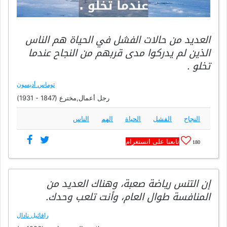
العديد من حالات الفشل في الحياة هم الناس
الذين لم يدركوا مدى قربهم من النجاح عندما
تخلو .
توماس أديسون
رجل أعمال,مخترع (1847 - 1931)
النجاح
الفشل
الحياة
الهم
الناس
تابعنا على انستغرام
180
إن التنس رياضة صعبة، وهناك العديد من
المنافسة طوال العام، وأنت تلعب وحدك.
رافائيل نادال