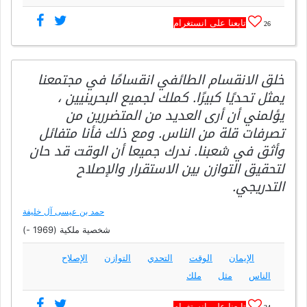
تابعنا على انستغرام
26
خلق الانقسام الطائفي انقسامًا في مجتمعنا
يمثل تحديًا كبيرًا. كملك لجميع البحرينيين ،
يؤلمني أن أرى العديد من المتضررين من
تصرفات قلة من الناس. ومع ذلك فأنا متفائل
وأثق في شعبنا. ندرك جميعا أن الوقت قد حان
لتحقيق التوازن بين الاستقرار والإصلاح
التدريجي.
حمد بن عيسى آل خليفة
شخصية ملكية (1969 -)
الإيمان
الوقت
التحدي
التوازن
الإصلاح
الناس
مثل
ملك
تابعنا على انستغرام