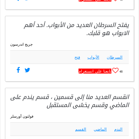
يفتح السرطان العديد من الأبواب. أحد أهم
الابواب هو قلبك.
جريج اندرسون
السرطان
الأبواب
فتح
تابعنا على انستغرام
48
انقسم العديد منا إلى قسمين ، قسم يندم على
الماضي وقسم يخشى المستقبل
فولتون أورسلر
الندم
الماضي
القسم