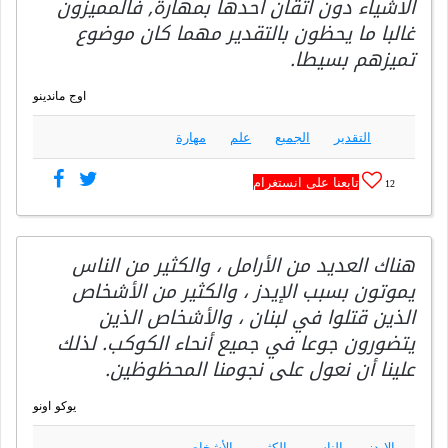
الاشياء دون اتقان احدها بمهارة, فالمميزون
غالبا ما يحظون بالتقدير مهما كان موضوع
تميزهم بسيطا.
اوج ماندينو
التقدير
الجميع
علم
مهارة
تابعنا على انستغرام
12
هناك العديد من الأرامل ، والكثير من الناس
يموتون بسبب الإيدز ، والكثير من الأشخاص
الذين قتلوا في لبنان ، والأشخاص الذين
يتضورون جوعا في جميع أنحاء الكوكب. لذلك
علينا أن نعول على نجومنا المحظوظين.
يوكو اونو
الايدز
الناس
الكثير
الأشخاص