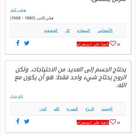
هيلين كيلر
فنان,كاتب (1880 - 1968)
الأشخاص
السعادة
كل
الحقيقية
تابعنا على انستغرام
28
يحتاج الجسم إلى العديد من الاحتياجات. ولكن
الروح يحتاج شيء واحد فقط: هو أن يكون مع
الله.
اياد جرار
الجسم
الروح
الشيء
الله
كون
تابعنا على انستغرام
18