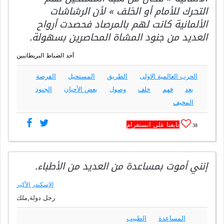
التحرك للأمام أو الخلف » لأن الرشاشات
الألمانية كانت لهم بالمرصاد فحصدت أرواح
العديد من جنود المشاة المحاصرين بسهولة.
أحد الضباط البريطانيين
الحرب العالمية الاولى
الطريق
المستحيل
الفرصة
بعد
فهم
خلف
وصول
بعض الأحيان
الجنود
المخيف
تابعنا على انستغرام
38
إنني أموت بمساعدة من العديد من الأطباء.
الإسكندر الأكبر
رجل دولة,ملك
المساعدة
الطبيب