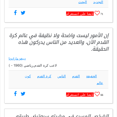
التجديد
البحث
تابعنا على انستغرام
71
إن الأمور ليست واضحة ولا نظيفة في عالم كرة
القدم الآن، والعديد من الناس يدركون هذه
الحقيقة.
دييغو مارادونا
لاعب كرة القدم,رياضي (1960 - )
الحقيقة
القدم
الناس
كرة القدم
كون
عالم
تابعنا على انستغرام
66
الشخص المسرع في مشيته سيعترض طريقه