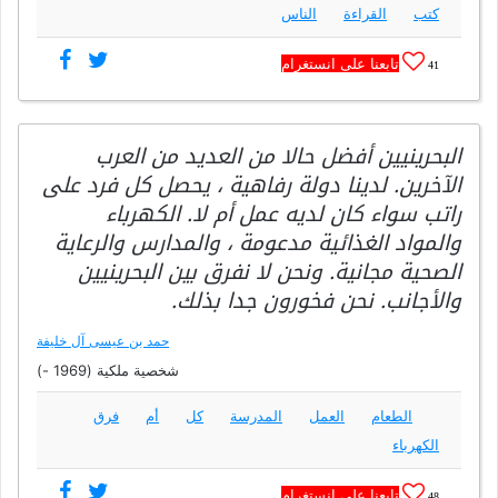
كتب
القراءة
الناس
تابعنا على انستغرام
41
البحرينيين أفضل حالا من العديد من العرب
الآخرين. لدينا دولة رفاهية ، يحصل كل فرد على
راتب سواء كان لديه عمل أم لا. الكهرباء
والمواد الغذائية مدعومة ، والمدارس والرعاية
الصحية مجانية. ونحن لا نفرق بين البحرينيين
والأجانب. نحن فخورون جدا بذلك.
حمد بن عيسى آل خليفة
شخصية ملكية (1969 -)
الطعام
العمل
المدرسة
كل
أم
فرق
الكهرباء
تابعنا على انستغرام
48