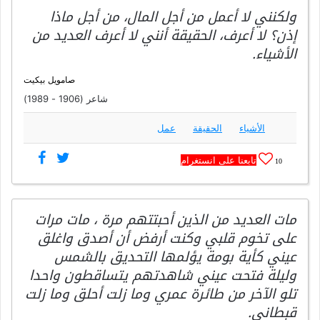
ولكنني لا أعمل من أجل المال، من أجل ماذا
إذن؟ لا أعرف، الحقيقة أنني لا أعرف العديد من
الأشياء.
صامويل بيكيت
شاعر (1906 - 1989)
الأشياء
الحقيقة
عمل
تابعنا على انستغرام
10
مات العديد من الذين أحبتتهم مرة ، مات مرات
على تخوم قلبي وكنت أرفض أن أصدق واغلق
عيني كأية بومة يؤلمها التحديق بالشمس
وليلة فتحت عيني شاهدتهم يتساقطون واحدا
تلو الآخر من طائرة عمري وما زلت أحلق وما زلت
قبطاني.