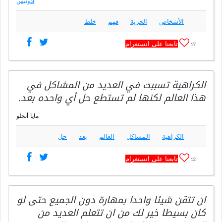
أدونيس
الأشخاص
الحرية
فهم
خلط
تابعنا على انستغرام
17
الكراهية تسببت في العديد من المشاكل في
هذا العالم لكنها لم تستطع حل أي واحده بعد.
مايا أنجلو
الكراهية
المشاكل
العالم
بعد
حل
تابعنا على انستغرام
12
ان تتقن شيئا واحدا بمهارة دون الجميع حتى لو
كان بسيطا خير لك من ان تتعلم العديد من