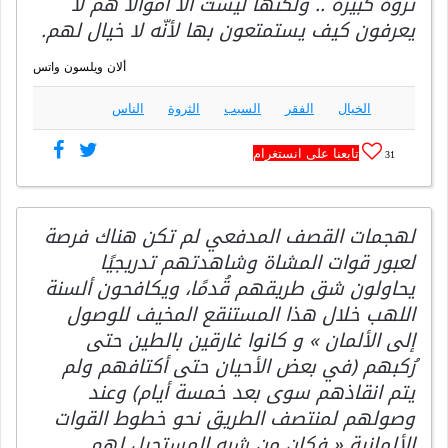
ثروة كبيرة .. ولكنّها ليست الاّ أموالا هم لا
يعرفون كيف يستمتعون بها لأنّه لا خيال لهم.
ألان ويلسون واتس
الخيال
الفقر
السبب
الثروة
الناس
تابعنا على انستغرام
31
لهجمات القصف المدفعي لم تكن هناك فرصة
لعبور قوات المشاة وشاهدتهم تدريجيًا
يحاولون شق طريقهم قُدمًا، ويكافحون ألسنة
اللهب خلال هذا المستنقع المخيف للوصول
إلى الألمان » و كانوا غارقين بالطين حتى
رُكبهم (في بعض الأحيان حتى أكتافهم ولم
يتم انقاذهم سوى بعد خمسة أيام) وعند
وصولهم لمنتصف الطريق نحو خطوط القوات
الألمانية « فكان من شبه المستحيل لهم