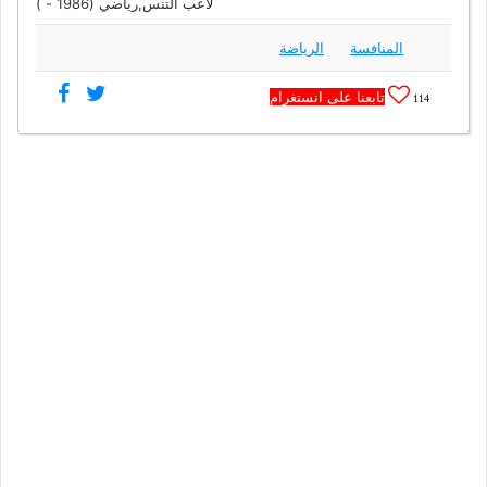
لاعب التنس,رياضي (1986 - )
المنافسة
الرياضة
تابعنا على انستغرام
114