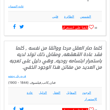
غادة السمان
الشمس
الطائرة
قلبي
تابعنا على انستغرام
10
كلما صار العقل مرحا وواثقا من نفسه , كلما
فقد عادة القهقهه, ومقابل ذلك تولد لديه
باستمرار ابتسامه روحيه, وهي دليل على تعجبه
من العديد من مفاتن هذا الوجود الخفي.
فريدريك نيتشه
فنان,كاتب,فيلسوف (1844 - 1900)
الوجود
المقابل
العقل
الدليل
عادة
الإستمرار