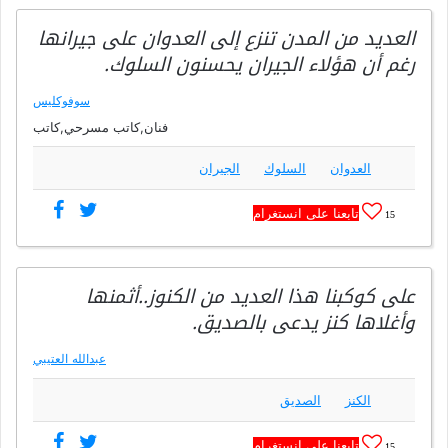
العديد من المدن تنزع إلى العدوان على جيرانها
رغم أن هؤلاء الجيران يحسنون السلوك.
سوفوكليس
فنان,كاتب مسرحي,كاتب
العدوان
السلوك
الجيران
تابعنا على انستغرام
15
على كوكبنا هذا العديد من الكنوز..أثمنها
وأغلاها كنز يدعى بالصديق.
عبدالله العتيبي
الكنز
الصديق
تابعنا على انستغرام
15