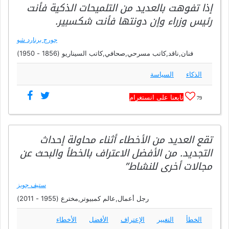
إذا تفوهت بالعديد من التلميحات الذكية فأنت
رئيس وزراء وإن دونتها فأنت شكسبير.
جورج برنارد شو
فنان,ناقد,كاتب مسرحي,صحافي,كاتب السيناريو (1856 - 1950)
الذكاء
السياسة
تابعنا على انستغرام
79
تقع العديد من الأخطاء أثناء محاولة إحداث
التجديد. من الأفضل الاعتراف بالخطأ والبحث عن
مجالات أخرى للنشاط”
ستيف جوبز
رجل أعمال,عالم كمبيوتر,مخترع (1955 - 2011)
الخطأ
التغيير
الإعتراف
الأفضل
الأخطاء