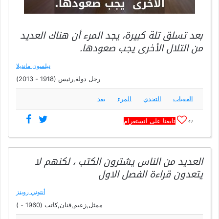
بعد تسلق تلة كبيرة، يجد المرء أن هناك العديد
من التلال الأخرى يجب صعودها.
نيلسون مانديلا
رجل دولة,رئيس (1918 - 2013)
العقبات
التحدي
المرء
بعد
تابعنا على انستغرام
47
العديد من الناس يشترون الكتب ، لكنهم لا
يتعدون قراءة الفصل الاول
أنتوني روبنز
ممثل,زعيم,فنان,كاتب (1960 - )