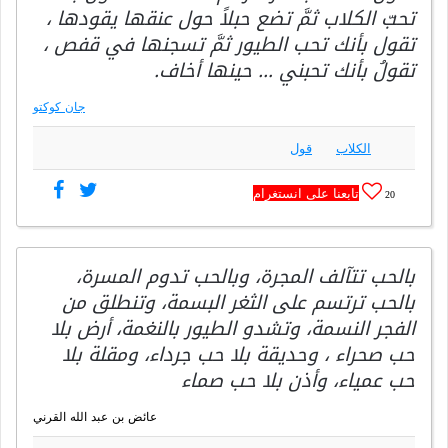
تحبّ الكلاب ثمَّ تضع حبلاً حول عنقها يقودها ،
تقول بأنك تحب الطيور ثمَّ تسجنها في قفص ،
تقولُ بأنك تحبني … حينها أخاف.
جان كوكتو
الكلاب
قول
تابعنا على انستغرام
20
بالحب تتآلف المجرة، وبالحب تدوم المسرة،
بالحب ترتسم على الثغر البسمة، وتنطلق من
الفجر النسمة، وتشدو الطيور بالنغمة، أرض بلا
حب صحراء ، وحديقة بلا حب جرداء، ومقلة بلا
حب عمياء، وأذن بلا حب صماء
عائض بن عبد الله القرني