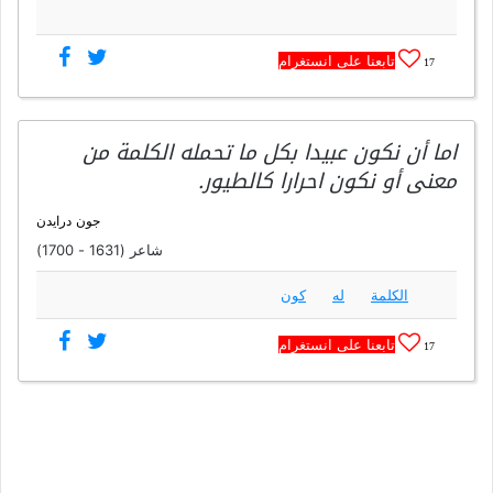
تابعنا على انستغرام
17
اما أن نكون عبيدا بكل ما تحمله الكلمة من
معنى أو نكون احرارا كالطيور.
جون درايدن
شاعر (1631 - 1700)
الكلمة
له
كون
تابعنا على انستغرام
17