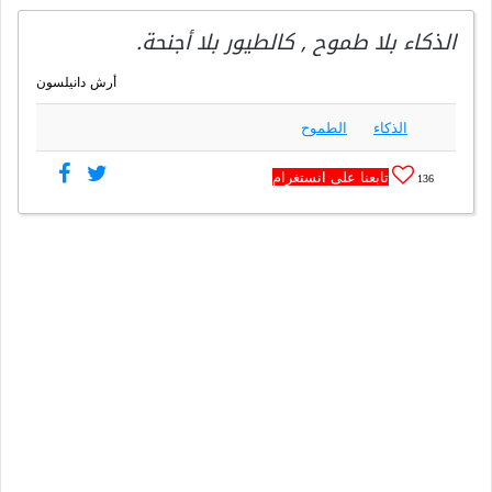
الذكاء بلا طموح , كالطيور بلا أجنحة.
أرش دانيلسون
الذكاء
الطموح
تابعنا على انستغرام
136