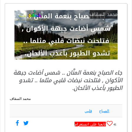
جاء الصباح بنعمة المنَّان .. شمس أضاءت جبهة
الأكوان , فتلحنت نبضات قلبي مثلما .. تشدو
الطيور بأعذب الألحان.
محمد السقاف
الصباح
قلبي
تابعنا على انستغرام
41