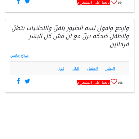
تابعنا على انستغرام
104
وارجع واقول لسه الطيور بتفنّ والنحلايات بتطنّ
والطفل ضحكه يرنّ مع ان مش كل البشر
فرحانين
صلاح جاهين
البشر
الطفل
الكل
قول
تابعنا على انستغرام
106