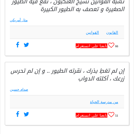
تشبه القوانين نسيج العنكبون ، تقع فيه الطيور
الصغيرة و تعصف به الطيور الكبيرة
مثل أمريكي
القانون
القوانين
تابعنا على انستغرام
66
إن لم تغطِ بذرك ، نقرته الطيور .. و إن لم تحرس
زرعك ، أكلته الدواب
صدام حسين
من مدرسة الحياة
تابعنا على انستغرام
51