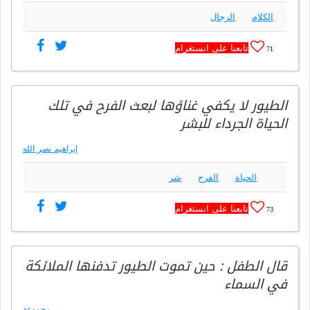
الكلام
الرجال
تابعنا على انستغرام
71
الطيور لا يكفي غناؤها لبعث الفرح في تلك
الحياة الجرداء للبشر
إبراهيم نصر الله
الحياة
الفرح
شر
تابعنا على انستغرام
73
قال الطفل : حين تموت الطيور تدفنها الملائكة
في السماء
مجموعة