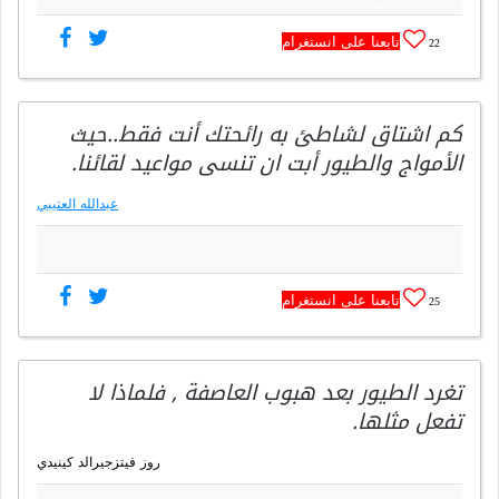
تابعنا على انستغرام
22
كم اشتاق لشاطئ به رائحتك أنت فقط..حيث
الأمواج والطيور أبت ان تنسى مواعيد لقائنا.
عبدالله العتيبي
تابعنا على انستغرام
25
تغرد الطيور بعد هبوب العاصفة , فلماذا لا
تفعل مثلها.
روز فيتزجيرالد كينيدي