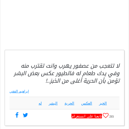
لا تتعجب من عصفور يهرب وانت تقترب منه
وفي يدك طعام له فالطيور عكس بعض البشر
تؤمن بأن الحرية أغلى من الخبز..!
إبراهيم الفقي
الخبز
العكس
الحرية
البشر
له
تابعنا على انستغرام
215