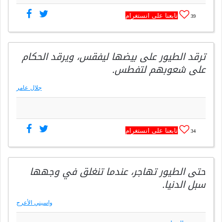
تابعنا على انستغرام
39
ترقد الطيور على بيضها ليفقس، ويرقد الحكام
على شعوبهم لتفطس.
جلال عامر
تابعنا على انستغرام
34
حتى الطيور تهاجر، عندما تنغلق في وجهها
سبل الدنيا.
واسيني الأعرج