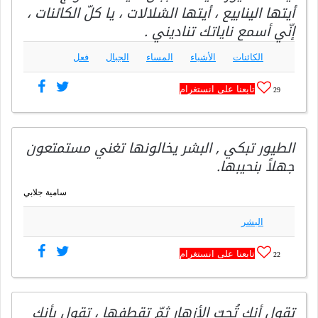
أيتها الينابيع ، أيتها الشلالات ، يا كلّ الكائنات ،
إنّي أسمع ناياتك تناديني .
الكائنات
الأشياء
المساء
الجبال
فعل
تابعنا على انستغرام
29
الطيور تبكي , البشر يخالونها تغني مستمتعون
جهلاً بنحيبها.
سامية جلابي
البشر
تابعنا على انستغرام
22
تقول أنك تُحبّ الأزهار ثمّ تقطفها ، تقول بأنك