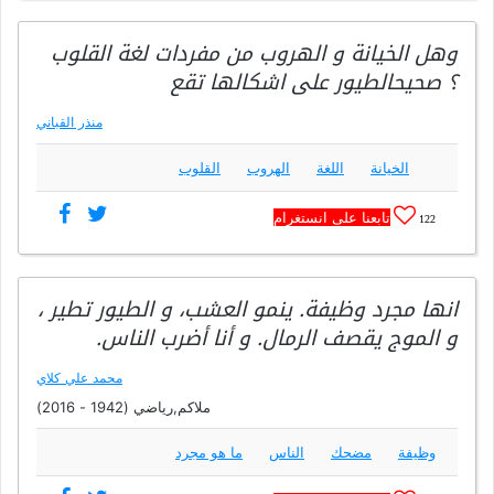
وهل الخيانة و الهروب من مفردات لغة القلوب
؟ صحيحالطيور على اشكالها تقع
منذر القباني
الخيانة
اللغة
الهروب
القلوب
تابعنا على انستغرام
122
انها مجرد وظيفة. ينمو العشب، و الطيور تطير ،
و الموج يقصف الرمال. و أنا أضرب الناس.
محمد علي كلاي
ملاكم,رياضي (1942 - 2016)
وظيفة
مضحك
الناس
ما هو مجرد