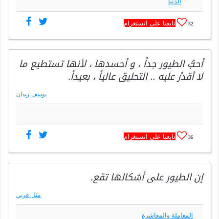
الدنيا
تابعنا على انستغرام
32
أحبُّ الطيور جداً ، و أحسدها ، لأنها تستطيع ما
لا أقدرُ عليه .. التحليق عالياً ، بعيداً.
يوسف زيدان
تابعنا على انستغرام
36
إن الطيور على أشكالها تقع.
مثل عربي
المعاملة والمعاشرة