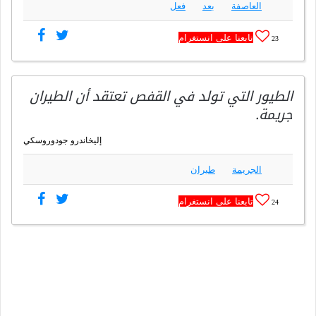
العاصفة
بعد
فعل
تابعنا على انستغرام
23
الطيور التي تولد في القفص تعتقد أن الطيران
جريمة.
إليخاندرو جودوروسكي
الجريمة
طيران
تابعنا على انستغرام
24