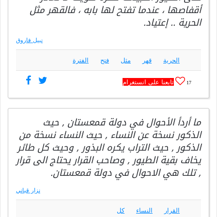
أقفاصها ، عندما تفتح لها بابه ، فالقهر مثل
الحرية .. إعتياد.
نبيل فاروق
الحرية
قهر
مثل
فتح
الفترة
تابعنا على انستغرام
17
ما أردأ الأحوال في دولة قمعستان , حيث
الذكور نسخة عن النساء , حيث النساء نسخة من
الذكور , حيث التراب يكره البذور , وحيث كل طائر
يخاف بقية الطيور , وصاحب القرار يحتاج الى قرار
, تلك هي الاحوال في دولة قمعستان.
نزار قباني
القرار
النساء
كل