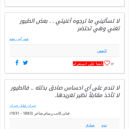
لا تسأليني ما ترجوه أغنيتي . . بعض الطيور
تغني وهي تحتضر
عمر أبو ريشة
البعض
تابعنا على انستغرام
37
لا تندم على أي احساس صادق بذلته .. فالطيور
لا تأخذ مقابلاً نظير تغريدها.
جبران خليل جبران
فنان,كاتب,رسام,شاعر (1883 - 1931)
ندم
صادق