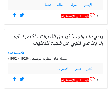
الإسم
العزلة
العالم
تحمل
تابعنا على الإنستغرام
16
يضج ما حولي بكثير من الأصوات ، لكني لا آبه
إلا بما في قلبي من ضجيج للأمنيات
مارلين مونرو
ممثلة,فنان,مطربة,موسيقي (1926 - 1962)
كثير
قلبي
الأصوات
تابعنا على الإنستغرام
18