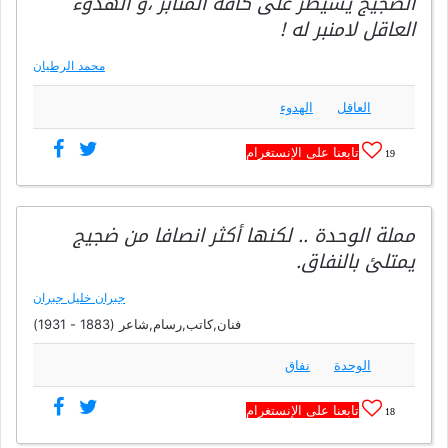
الضجيج يسيطر على كافة المنابر ،و الهدوء
العاقل لامنبر له !
محمد الرطيان
العاقل
الهدوء
تابعنا على الإنستغرام
19
مملة الوحدة .. لكنها أكثر انصافا من ضجيج
يمتلئ بالنفاق.
جبران خليل جبران
فنان,كاتب,رسام,شاعر (1883 - 1931)
الوحدة
نفاق
تابعنا على الإنستغرام
18