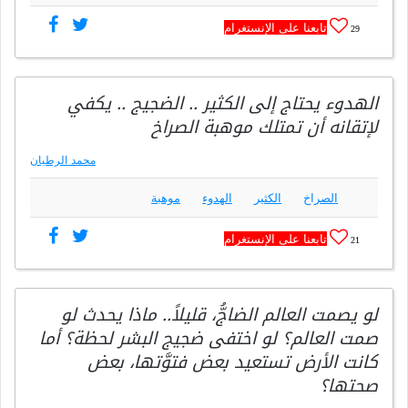
تابعنا على الإنستغرام
29
الهدوء يحتاج إلى الكثير .. الضجيج .. يكفي
لإتقانه أن تمتلك موهبة الصراخ
محمد الرطيان
الصراخ
الكثير
الهدوء
موهبة
تابعنا على الإنستغرام
21
لو يصمت العالم الضاجُّ، قليلاً.. ماذا يحدث لو
صمت العالم؟ لو اختفى ضجيج البشر لحظة؟ أما
كانت الأرض تستعيد بعض فتوَّتها، بعض
صحتها؟