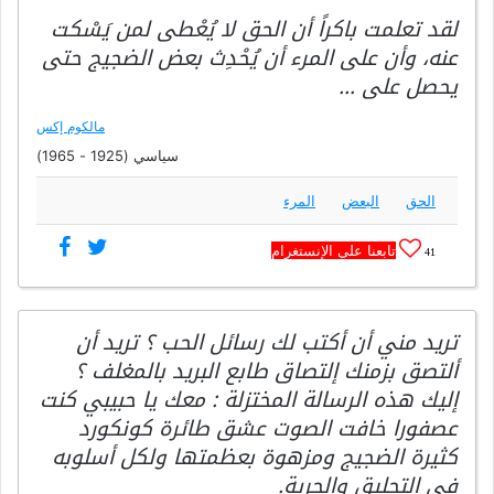
لقد تعلمت باكراً أن الحق لا يُعْطى لمن يَسْكت
عنه، وأن على المرء أن يُحْدِث بعض الضجيج حتى
يحصل على …
مالكوم إكس
سياسي (1925 - 1965)
الحق
البعض
المرء
تابعنا على الإنستغرام
41
تريد مني أن أكتب لك رسائل الحب ؟ تريد أن
ألتصق بزمنك إلتصاق طابع البريد بالمغلف ؟
إليك هذه الرسالة المختزلة : معك يا حبيبي كنت
عصفورا خافت الصوت عشق طائرة كونكورد
كثيرة الضجيج ومزهوة بعظمتها ولكل أسلوبه
في التحليق والحرية.