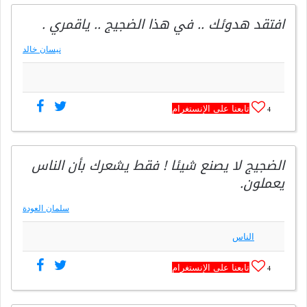
افتقد هدوئك .. في هذا الضجيج .. ياقمري .
نيسان خالد
تابعنا على الإنستغرام
4
الضجيج لا يصنع شيئا ! فقط يشعرك بأن الناس
يعملون.
سلمان العودة
الناس
تابعنا على الإنستغرام
4