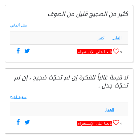
كثير من الضجيج قليل من الصوف
مثل ألماني
القليل
كثير
تابعنا على الإنستغرام
9
لا قيمة غالباً للفكرة إن لم تحدِّث ضجيج ، إن لم
تحدِّث جدل .
سعيد قديح
الجدل
تابعنا على الإنستغرام
4