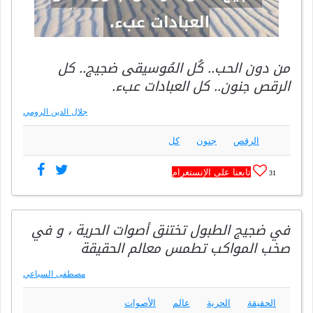
من دون الحب.. كُل المُوسيقى ضجيج.. كل
الرقص جنون.. كل العبادات عبء.
جلال الدين الرومي
الرقص
جنون
كل
تابعنا على الإنستغرام
31
في ضجيج الطبول تختنق أصوات الحرية ، و في
صخب المواكب تطمس معالم الحقيقة
مصطفى السباعي
الحقيقة
الحرية
عالم
الأصوات