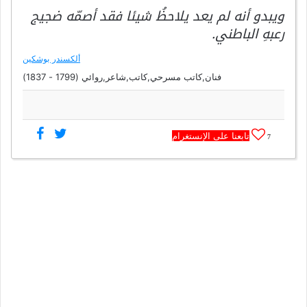
ويبدو أنه لم يعد يلاحظُ شيئا فقد أصمّه ضجيج
رعبهِ الباطني.
ألكسندر بوشكين
فنان,كاتب مسرحي,كاتب,شاعر,روائي (1799 - 1837)
تابعنا على الإنستغرام
7