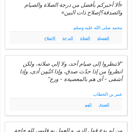
«ألا أحبركم بأفضل من درجة الصلاة والصيام
والصدقة؟إصلاح ذات البين»
محمد صلى الله عليه وسلم
الفضيلة
الصلاة
الدرجة
الإصلاح
“لاتنظروا إلى صيام أحد، ولا إلى صلاته، ولكن
انظروا من إذا حدّث صدق، وإذا ائتُمِن أدى، وإذا
أشفى - أى هم بالمعصيةة - ورع”
عمر بن الخطاب
الصدق
الهم
من لم يدع قول الزور و العمل به فليس لله حاجة