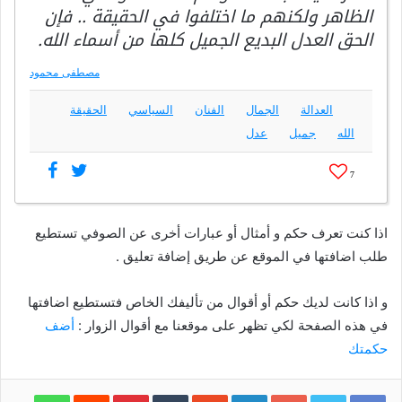
الظاهر ولكنهم ما اختلفوا في الحقيقة .. فإن
الحق العدل البديع الجميل كلها من أسماء الله.
مصطفى محمود
العدالة
الجمال
الفنان
السياسي
الحقيقة
الله
جميل
عدل
7
اذا كنت تعرف حكم و أمثال أو عبارات أخرى عن الصوفي تستطيع
طلب اضافتها في الموقع عن طريق إضافة تعليق .
و اذا كانت لديك حكم أو أقوال من تأليفك الخاص فتستطيع اضافتها
في هذه الصفحة لكي تظهر على موقعنا مع أقوال الزوار :
أضف
حكمتك
Google+
LinkedIn
‏StumbleUpon
‏Tumblr
Pinterest
‏Reddit
WhatsApp