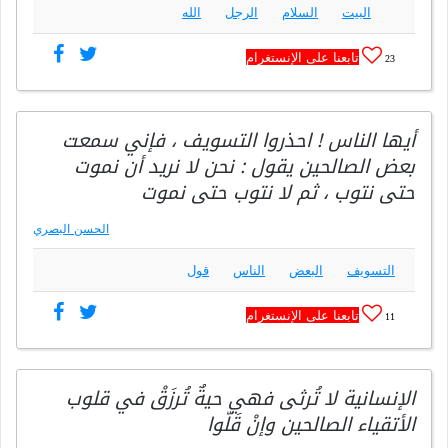
البيت
السلام
الرجل
الله
تابعنا على الإنستغرام
23
أيها الناس ! احذروا التسويف ، فإني سمعت
بعض الصالحين يقول : نحن لا نريد أن نموت
حتى نتوب ، ثم لا نتوب حتى نموت
الحسن البصري
التسويف
البعض
الناس
قول
تابعنا على الإنستغرام
11
‎الإنسانية لا تُرثى فهي حيةٌ تُرزَقْ في قلوب
الأتقياء الصالحين وإنْ قَلّوا