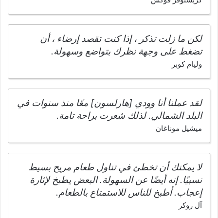
لكن ما زلت تذكر ، إذا كنت تقصد إرضاء ، أن
تضغط على وجهة نظرك بتواضع وسهولة.
وليام كوبر
لقد عملنا أنا وودي [هارلسون] معًا منذ سنوات في
البلد الشمالي. لذلك شعرت براحة تامة.
ميشيل موناغان
لا يمكنك أن تخطئ في تناول طعام مريح بسيط
نسبيًا. إنه أيضًا عن السهولة. البعض يطبخ لإثارة
إعجاب. أطبخ للناس للاستمتاع بالطعام.
آل روكر