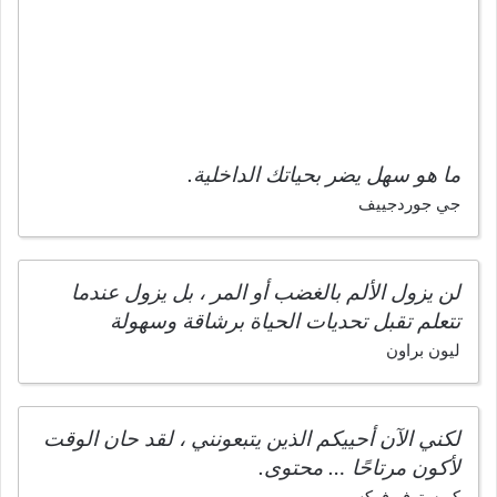
ما هو سهل يضر بحياتك الداخلية.
جي جوردجييف
لن يزول الألم بالغضب أو المر ، بل يزول عندما
تتعلم تقبل تحديات الحياة برشاقة وسهولة
ليون براون
لكني الآن أحييكم الذين يتبعونني ، لقد حان الوقت
لأكون مرتاحًا … محتوى.
كريستوفر فوكس