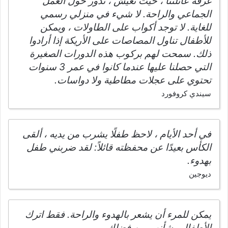
غرفة عائلتنا ، حيث نعيش ، تدور حول العمل
الجماعي والراحة. لا شيء في منزلي رسمي
للغاية. لا توجد أكواب على الطاولات ، ويمكن
للأطفال تناول المصاصات على الأريكة إذا أرادوا
ذلك. سمحت لهم بركوب هذه الدورات الصغيرة
التي حصلنا عليها عندما كانوا في عمر 3 سنوات
تحتوي على عجلات مطاطية ولا دواسات.
سيندي كروفورد
في أحد الأيام ، لاحظ طفلًا يشرب من يديه ، ألقى
الكأس بعيدًا عن محفظته قائلاً: لقد ضربني طفل
بهدوء.
ديوجين
يمكن للمرء أن يشعر بالهدوء والراحة. فقط اترك
الأطفال وشأنهم من فضلك.