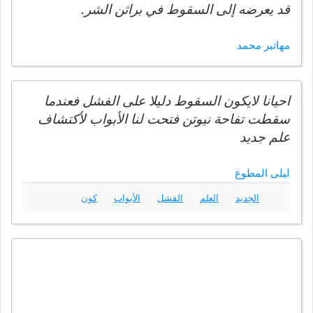
قد يعرضه إلى السقوط في براثن الشر.
مهاتير محمد
احيانا لايكون السقوط دليلا على الفشل فعندما
سقطت تفاحة نيوتن فتحت لنا الأبواب لأكتشاف
علم جديد
ليلى المطوع
الجديد
العلم
الفشل
الأبواب
كون