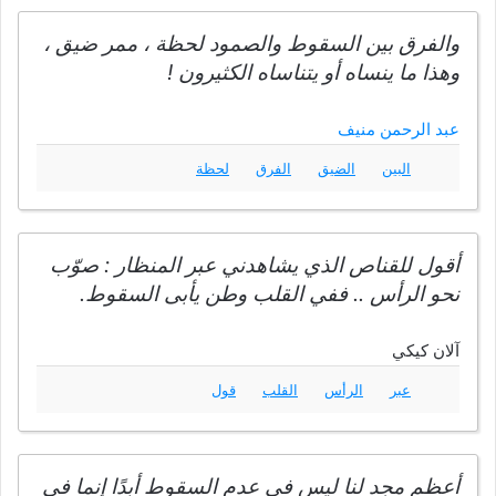
والفرق بين السقوط والصمود لحظة ، ممر ضيق ،
وهذا ما ينساه أو يتناساه الكثيرون !
عبد الرحمن منيف
البين
الضيق
الفرق
لحظة
أقول للقناص الذي يشاهدني عبر المنظار : صوّب
نحو الرأس .. ففي القلب وطن يأبى السقوط.
آلان كيكي
عبر
الرأس
القلب
قول
أعظم مجد لنا ليس في عدم السقوط أبدًا إنما في