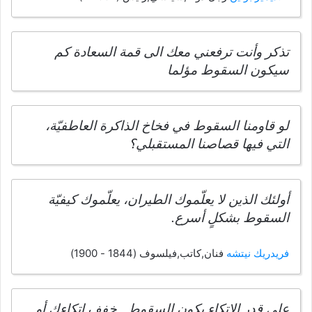
تذكر وأنت ترفعني معك الى قمة السعادة كم
سيكون السقوط مؤلما
لو قاومنا السقوط في فخاخ الذاكرة العاطفيّة،
التي فيها قصاصنا المستقبلي؟
أولئك الذين لا يعلّموك الطيران، يعلّموك كيفيّة
السقوط بشكلٍ أسرع.
فريدريك نيتشه
فنان,كاتب,فيلسوف (1844 - 1900)
على قدر الإتكاء يكون السقوط , خفف اتكاءك أو