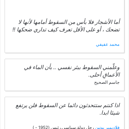
أما الأشجار فلا بأس من السقوط أمامها لأنها لا
تضحك ، أو على الأقل تعرف كيف تداري ضحكها !!
محمد عفيفي
وعلّمني السقوط ببئر نفسي .. بأن الماء في
الأعماقِ أحلى.
جاسم الصحيح
اذا كنتم ستتحدثون دائما عن السقوط فلن يرتفع
شيئا ابدا.
فلاديمير بوتين
رجل دولة,سياسي,رئيس (1952 - )