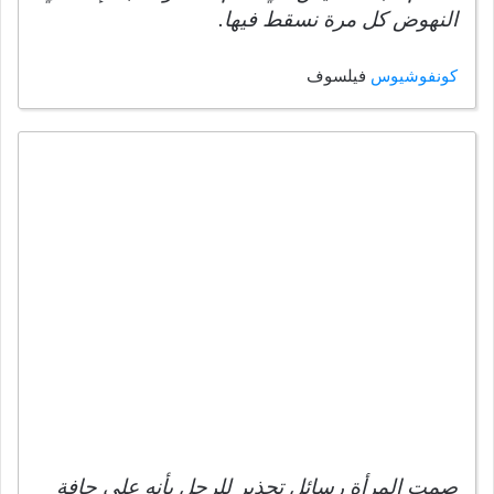
النهوض كل مرة نسقط فيها.
كونفوشيوس
فيلسوف
صمت المرأة رسائل تحذير للرجل بأنه على حافة