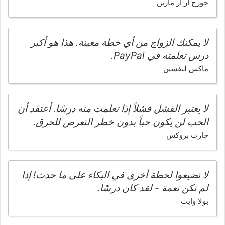
جورج آر آر مارتن
لا يمكنك الزواج من أي خطة معينة. هذا هو أكبر
درس تعلمته في PayPal.
ماكس ليفشين
لا يعتبر الفشل فشلاً إذا تعلمت منه درسًا. أعتقد أن
الحب لن يكون حباً بدون خطر التعرض للحرق.
جارث بروكس
لا تضيعوا لحظة أخرى في البكاء على ما حدث! إذا
لم تكن نعمة - لقد كان درسًا.
بولا وايت