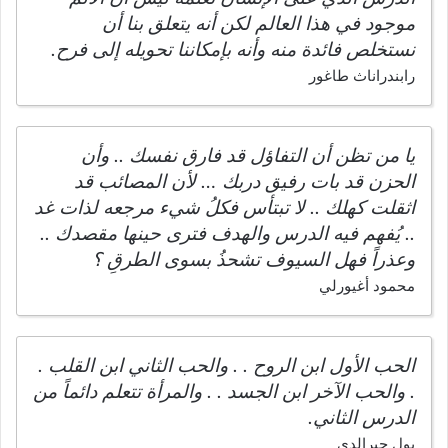
موجود في هذا العالم لكن أنه يتعلق بنا أن
نستخلص فائدة منه وأنه بإمكاننا تحويله إلى فرح.
رابندراناث طاغور
يا من تظن أن التفاؤل قد فارق نفسك .. وأن
الحزن قد بات رفيق دربك … لأن المصائب قد
اثقلت كهلك .. لا تبتأس فكلُ شيء مرجعه لذات غد
.. يُفهم فيه الدرس والهدف فترى حينها مقصدك ..
وعذراً فهل السيوف تشحذُ بسوى الطرقِ ؟
محمود أغيورلي
الحب الأول ابن الروح . . والحب الثاني ابن القلب .
. والحب الآخر ابن الجسد . . والمرأة تتعلم دائماً من
الدرس الثاني.
بول جيرالدي