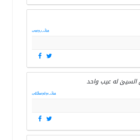
مثل روسي
ن السيئ له عيب واحد
مثل يوغوسلافي