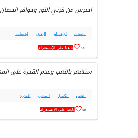
احترس من قرني الثور وحوافر الحصان
مضحك
الإبتسام
البعض
ابتسامة
تابعنا على الإنستغرام
137
ستشعر بالتعب وعدم القدرة على الم
التعب
الكسل
المشي
القدرة
تابعنا على الإنستغرام
90