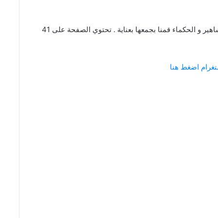
عبارات و كلام عن الحصان من اقتباسات و كلمات المشاهير و الحكماء قمنا بجمعها بعناية . تحتوي الصفحة على 41
تغرام اضغط هنا