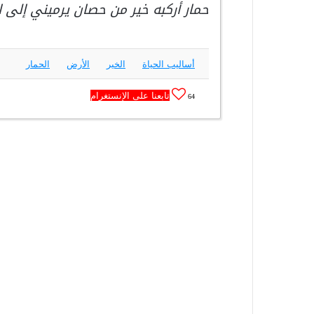
حمار أركبه خير من حصان يرميني إلى ا
أساليب الحياة
الخير
الأرض
الحمار
تابعنا على الإنستغرام
64