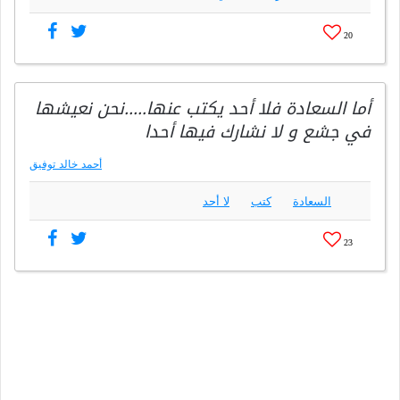
20
أما السعادة فلا أحد يكتب عنها…..نحن نعيشها
في جشع و لا نشارك فيها أحدا
أحمد خالد توفيق
السعادة
كتب
لا أحد
23