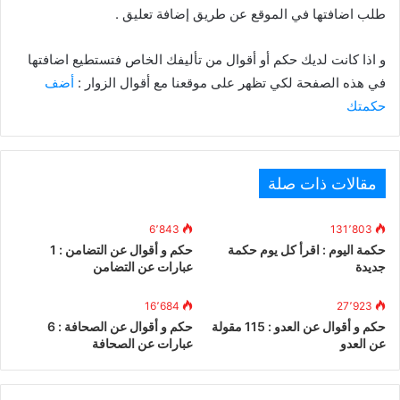
طلب اضافتها في الموقع عن طريق إضافة تعليق .
و اذا كانت لديك حكم أو أقوال من تأليفك الخاص فتستطيع اضافتها
في هذه الصفحة لكي تظهر على موقعنا مع أقوال الزوار :
أضف
حكمتك
مقالات ذات صلة
6٬843
131٬803
حكمة اليوم : اقرأ كل يوم حكمة
حكم و أقوال عن التضامن : 1
جديدة
عبارات عن التضامن
16٬684
27٬923
حكم و أقوال عن العدو : 115 مقولة
حكم و أقوال عن الصحافة : 6
عن العدو
عبارات عن الصحافة