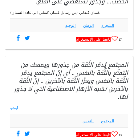
الخصب… وجذور تستعصي على القلع.
غسان كنفاني (من رسائل غسان كنفاني الى غادة السمان)
الشجرة
الوطن
الوحيد
تابعنا على الإنستغرام
17
المجتمع يُدمّر الثّقة من جذورها ويمنعك من
التمتّع بالثّقة بالنفس .. أي إنّ المجتمع يدمّر
الثّقة بالنفس ويعزّز الثّقة بالآخرين .. إنّ الثّقة
بالآخرين تشبه الأزهار الاصطناعية التي لا جذور
لها.
أوشو
المجتمع
النفس
تابعنا على الإنستغرام
13