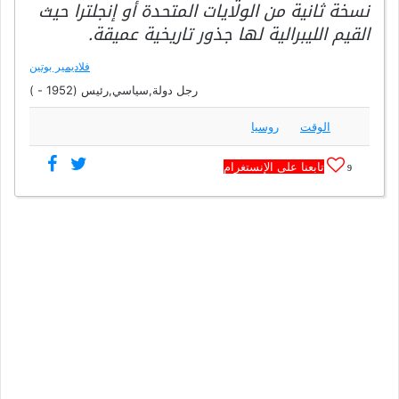
نسخة ثانية من الولايات المتحدة أو إنجلترا حيث
القيم الليبرالية لها جذور تاريخية عميقة.
فلاديمير بوتين
رجل دولة,سياسي,رئيس (1952 - )
الوقت
روسيا
تابعنا على الإنستغرام
9