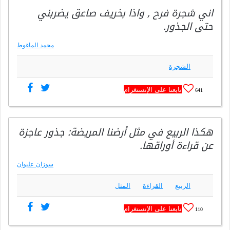
اني شجرة فرح , واذا بخريف صاعق يضربني
حتى الجذور.
محمد الماغوط
الشجرة
تابعنا على الإنستغرام
641
هكذا الربيع في مثل أرضنا المريضة: جذور عاجزة
عن قراءة أوراقها.
سوزان عليوان
الربيع
القراءة
المثل
تابعنا على الإنستغرام
110