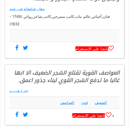
يوهان فولفغانغ فون غوته
فنان,أحيائي,عالم نبات,كاتب مسرحي,كاتب,شاعر,روائي (1749 -
1832)
تابعنا على الإنستغرام
العواصف القوية تقتلع الشجر الضعيف الا انها
غالبا ما تدفع الشجر القوي لبناء جذور اعمق.
جورج هربرت
الضعيف
قوي
العواصف
تابعنا على الإنستغرام
4