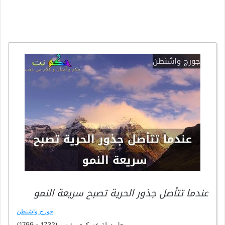
عندما تتأصل جذور الحرية تصبح سريعة النمو
جورج واشنطن
رجل دولة,عسكري,رئيس (1732 - 1799)