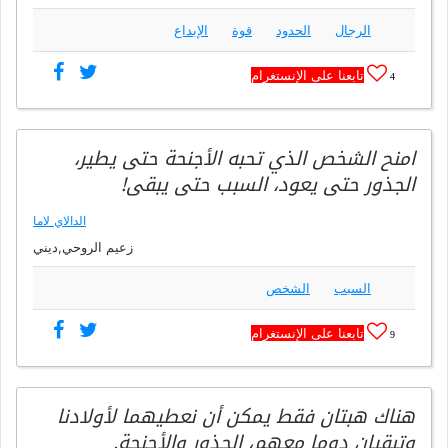
الرجال
الحدود
قوة
الإبداع
تابعنا على الإنستغرام
4
امنح الشخص الذي تحبه الأجنحة حتى يطير،
الجذور حتى يعود، السبب حتى يبقى!
الدالاي لاما
زعيم الروحي,ديني
السبب
الشخص
تابعنا على الإنستغرام
9
هناك هبتان فقط يمكن أن نعطيهما لأولادنا
وتبقيان دوما معهم، الجذور والأجنحة.