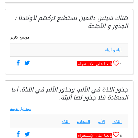
هناك شيئين دائمين نستطيع تركهم لأولادنا :
الجذور و الأجنحة
هودينج كارتر
آباء و أبناء
تابعنا على الإنستغرام
1
جذور اللذة في الألم، وجذور الألم في اللذة، أما
السعادة فلا جذور لها ألبتة.
ميخائيل نعيمة
اللذة
الألم
السعادة
اللذة
تابعنا على الإنستغرام
8