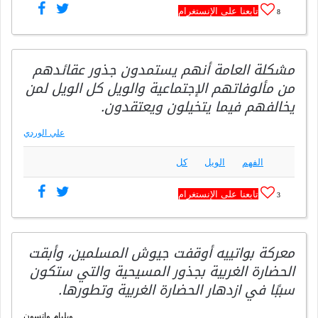
تابعنا على الإنستغرام
8
مشكلة العامة أنهم يستمدون جذور عقائدهم
من مألوفاتهم الإجتماعية والويل كل الويل لمن
يخالفهم فيما يتخيلون ويعتقدون.
علي الوردي
الفهم
الويل
كل
تابعنا على الإنستغرام
3
معركة بواتييه أوقفت جيوش المسلمين، وأبقت
الحضارة الغربية بجذور المسيحية والتي ستكون
سببًا في ازدهار الحضارة الغربية وتطورها.
ويليام واتسون