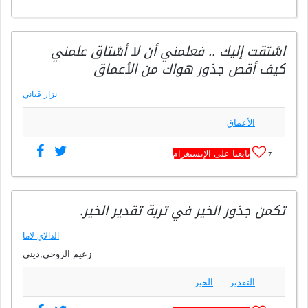
اشتقت إليك .. فعلمني أن لا أشتاق علمني
كيف أقص جذور هواك من الأعماق
نزار قباني
الأعماق
تابعنا على الإنستغرام
7
تكمن جذور الخير في تربة تقدير الخير.
الدالاي لاما
زعيم الروحي,ديني
التقدير
الخير